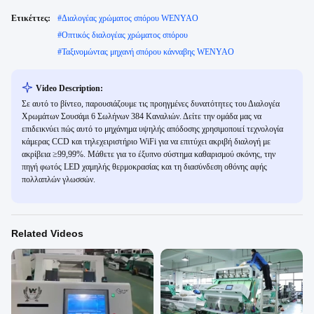
Ετικέττες:
#
Διαλογέας χρώματος σπόρου WENYAO
#
Οπτικός διαλογέας χρώματος σπόρου
#
Ταξινομώντας μηχανή σπόρου κάνναβης WENYAO
Video Description:
Σε αυτό το βίντεο, παρουσιάζουμε τις προηγμένες δυνατότητες του Διαλογέα
Χρωμάτων Σουσάμι 6 Σωλήνων 384 Καναλιών. Δείτε την ομάδα μας να
επιδεικνύει πώς αυτό το μηχάνημα υψηλής απόδοσης χρησιμοποιεί τεχνολογία
κάμερας CCD και τηλεχειριστήριο WiFi για να επιτύχει ακριβή διαλογή με
ακρίβεια ≥99,99%. Μάθετε για το έξυπνο σύστημα καθαρισμού σκόνης, την
πηγή φωτός LED χαμηλής θερμοκρασίας και τη διασύνδεση οθόνης αφής
πολλαπλών γλωσσών.
Related Videos