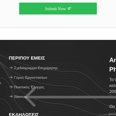
Submit Now
ΠΕΡΊΠΟΥ ΕΜΕΊΣ
An
Σχεδιάγραμμα Επιχείρησης
Ph
Lt
Γύρος Εργοστασίων
Το 
m
κατ
Ποιοτικός Έλεγχος
200
Sitemap
περ
Θα 
ΕΚΔΗΛΏΣΕΙΣ