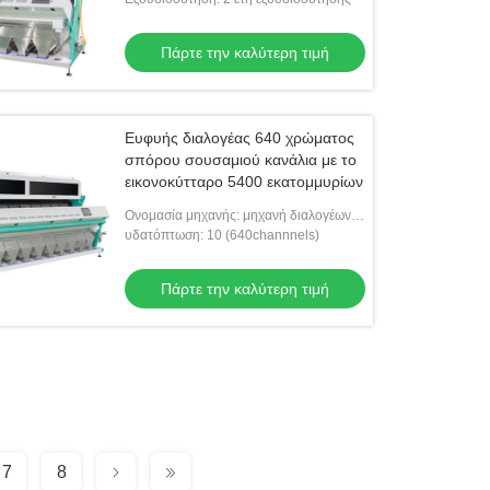
Πάρτε την καλύτερη τιμή
Ευφυής διαλογέας 640 χρώματος
σπόρου σουσαμιού κανάλια με το
εικονοκύτταρο 5400 εκατομμυρίων
Ονομασία μηχανής: μηχανή διαλογέων
χρώματος σουσαμιού
υδατόπτωση: 10 (640channnels)
Πάρτε την καλύτερη τιμή
7
8