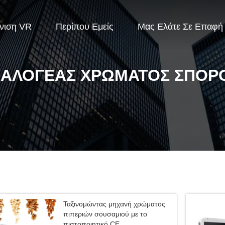
νιση VR
Περίπου Εμείς
Μας Ελάτε Σε Επαφή
ΙΑΛΟΓΈΑΣ ΧΡΏΜΑΤΟΣ ΣΠΌΡ
Ταξινομώντας μηχανή χρώματος
πιπεριών σουσαμιού με το
πιστοποιητικό CE