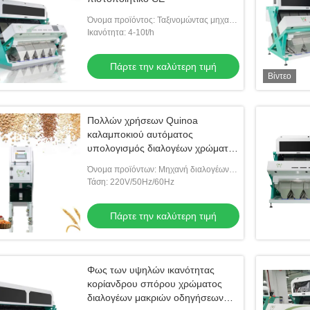
Όνομα προϊόντος: Ταξινομώντας μηχανή
χρώματος σπόρου
Ικανότητα: 4-10t/h
Πάρτε την καλύτερη τιμή
Βίντεο
Πολλών χρήσεων Quinoa
καλαμποκιού αυτόματος
υπολογισμός διαλογέων χρώματος
ρυζιού σίτου
Όνομα προϊόντων: Μηχανή διαλογέων
χρώματος σπόρων
Τάση: 220V/50Hz/60Hz
Πάρτε την καλύτερη τιμή
Φως των υψηλών ικανότητας
κορίανδρου σπόρου χρώματος
διαλογέων μακριών οδηγήσεων