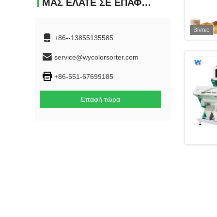
ΜΑΣ ΕΛΆΤΕ ΣΕ ΕΠΑΦΉ ΜΕ
Βίντεο
+86--13855135585
service@wycolorsorter.com
+86-551-67699185
Επαφή τώρα