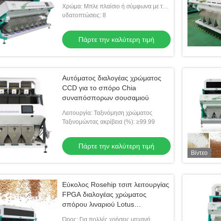
διάρκειας ζωής
Χρώμα: Μπλε πλαίσιο ή σύμφωνα με τα
αιτήματα πελατών
υδατοπτώσεις: 8
Πάρτε την καλύτερη τιμή
Αυτόματος διαλογέας χρώματος
CCD για το σπόρο Chia
συναπόσπορων σουσαμιού
Λειτουργία: Ταξινόμηση χρώματος
Ταξινομώντας ακρίβεια (%): ≥99.99
Πάρτε την καλύτερη τιμή
Βίντεο
Εύκολος Rosehip τσιπ λειτουργίας
FPGA διαλογέας χρώματος
σπόρου λιναριού Lotus
μουστάρδας μούρων που χωρίζει
Όρος: Για πολλές χρήσεις μηχανή