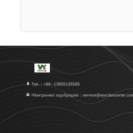
Τηλ.：+86--13855135585
Ηλεκτρονικό ταχυδρομείο：service@wycolorsorter.co