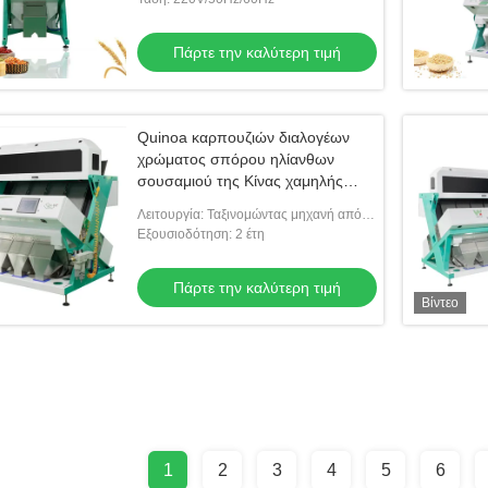
Πάρτε την καλύτερη τιμή
Quinoa καρπουζιών διαλογέων
χρώματος σπόρου ηλίανθων
σουσαμιού της Κίνας χαμηλής
τιμής μηχανή διαλογέων χρώματος
Λειτουργία: Ταξινομώντας μηχανή από
σπόρου
το χρώμα και το μέγεθος διαφορετικά
Εξουσιοδότηση: 2 έτη
Πάρτε την καλύτερη τιμή
Βίντεο
1
2
3
4
5
6