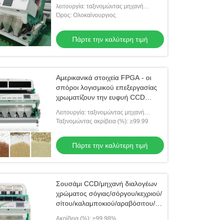
λειτουργία: ταξινομώντας μηχανή
χρώματος
Όρος: Ολοκαίνουργιος
Πάρτε την καλύτερη τιμή
Αμερικανικά στοιχεία FPGA - οι
σπόροι λογισμικού επεξεργασίας
χρωματίζουν την ευφυή CCD
κάμερα χρώματος διαλογέων
Λειτουργία: ταξινομώντας μηχανή
χρώματος
Ταξινομώντας ακρίβεια (%): ≥99.99
Πάρτε την καλύτερη τιμή
Σουσάμι CCD/μηχανή διαλογέων
χρώματος σόγιας/σόργου/κεχριού/
σίτου/καλαμποκιού/αραβόσιτου/
άσπρου ρυζιού
Ακρίβεια (%): ≥99.98%