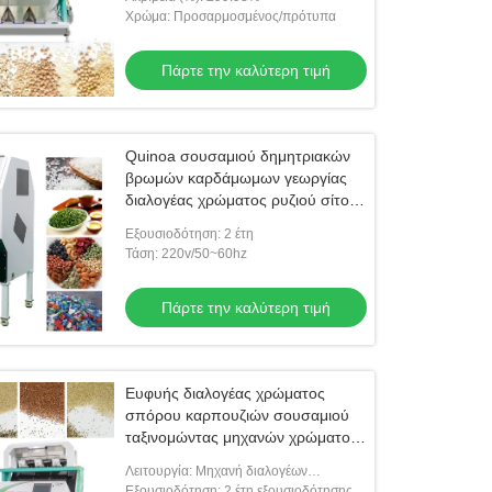
Χρώμα: Προσαρμοσμένος/πρότυπα
Πάρτε την καλύτερη τιμή
Quinoa σουσαμιού δημητριακών
βρωμών καρδάμωμων γεωργίας
διαλογέας χρώματος ρυζιού σίτου
που χωρίζει τη μηχανή
Εξουσιοδότηση: 2 έτη
Τάση: 220v/50~60hz
εο
Πάρτε την καλύτερη τιμή
οποιητής χρωμάτων σπόρων με
 Pixel CCD
Πάρτε την καλύτερη τιμή
Ευφυής διαλογέας χρώματος
σπόρου καρπουζιών σουσαμιού
ταξινομώντας μηχανών χρώματος
σπόρων κολοκύθας
Λειτουργία: Μηχανή διαλογέων
χρώματος
Εξουσιοδότηση: 2 έτη εξουσιοδότησης