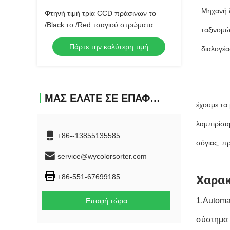
Μηχανή δ
Φτηνή τιμή τρία CCD πράσινων το
/Black το /Red τσαγιού στρώματα
ταξινομώ
διαλογέων χρώματος και ταξινομώντας
Πάρτε την καλύτερη τιμή
μηχανή στη Σρι Λάνκα
διαλογέα
ΜΑΣ ΕΛΆΤΕ ΣΕ ΕΠΑΦΉ ΜΕ
έχουμε τα
λαμπιρίσα
+86--13855135585
σόγιας, πρ
service@wycolorsorter.com
+86-551-67699185
Χαρακ
1.Automa
Επαφή τώρα
σύστημα 