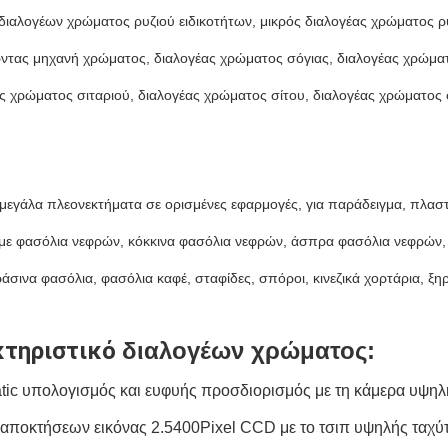
ιαλογέων χρώματος ρυζιού ειδικοτήτων, μικρός διαλογέας χρώματος ρ
ντας μηχανή χρώματος, διαλογέας χρώματος σόγιας, διαλογέας χρώμα
ς χρώματος σιταριού, διαλογέας χρώματος σίτου, διαλογέας χρώματο
 μεγάλα πλεονεκτήματα σε ορισμένες εφαρμογές, για παράδειγμα, πλασ
με φασόλια νεφρών, κόκκινα φασόλια νεφρών, άσπρα φασόλια νεφρών, 
άσινα φασόλια, φασόλια καφέ, σταφίδες, σπόροι, κινεζικά χορτάρια, ξηρ
τηριστικό 
διαλογέων χρώματος:
tic υπολογισμός και ευφυής προσδιορισμός με τη κάμερα υψηλ
αποκτήσεων εικόνας 2.5400Pixel CCD με το τσιπ υψηλής ταχύτ