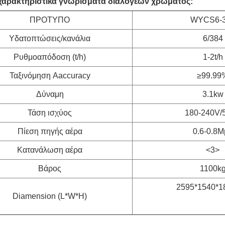
 χαρακτηριστικά γνωρίσματα διαλογέων χρώματος:
ΠΡΟΤΥΠΟ
WYCS6-
Υδατοπτώσεις/κανάλια
6/384
Ρυθμοαπόδοση (t/h)
1-2t/h
Ταξινόμηση Aaccuracy
≥99.99
Δύναμη
3.1kw
Τάση ισχύος
180-240V/
Πίεση πηγής αέρα
0.6-0.8M
Κατανάλωση αέρα
<3>
Βάρος
1100k
2595*1540*
Diamension (L*W*H)