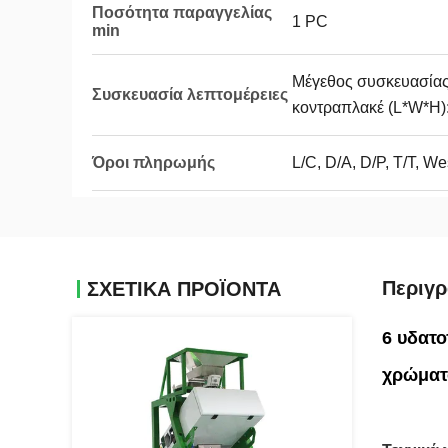
Ποσότητα παραγγελίας
1 PC
min
Μέγεθος συσκευασία
Συσκευασία λεπτομέρειες
κοντραπλακέ (L*W*H):
Όροι πληρωμής
L/C, D/A, D/P, T/T, 
Περιγ
ΣΧΕΤΙΚΑ ΠΡΟΪΟΝΤΑ
6 υδατ
χρώματ