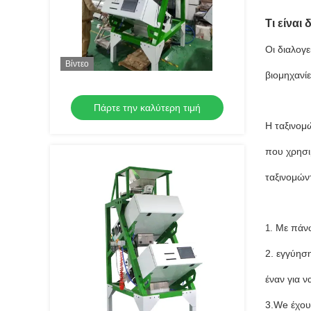
Τι είναι
Οι διαλογ
Βίντεο
βιομηχανί
Πάρτε την καλύτερη τιμή
Η ταξινομ
που χρησι
ταξινομών
Με πάνω
1.
2. εγγύησ
έναν για 
3.We έχου