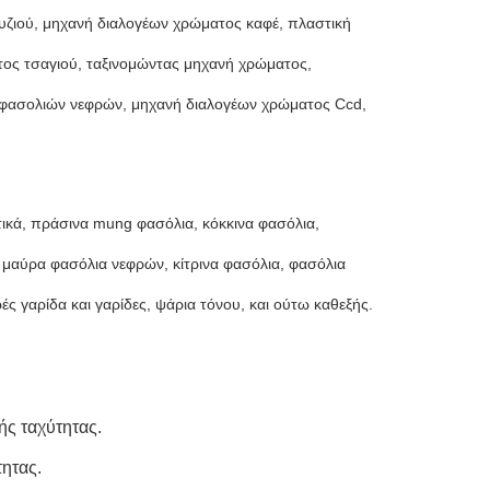
υζιού, μηχανή διαλογέων χρώματος καφέ, πλαστική
τος τσαγιού, ταξινομώντας μηχανή χρώματος,
ς φασολιών νεφρών, μηχανή διαλογέων χρώματος Ccd,
τικά, πράσινα mung φασόλια, κόκκινα φασόλια,
μαύρα φασόλια νεφρών, κίτρινα φασόλια, φασόλια
ές γαρίδα και γαρίδες, ψάρια τόνου, και ούτω καθεξής.
ής ταχύτητας.
ητας.