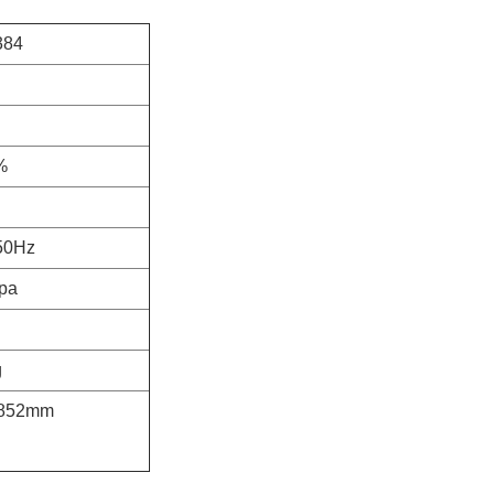
384
%
50Hz
pa
g
1852mm