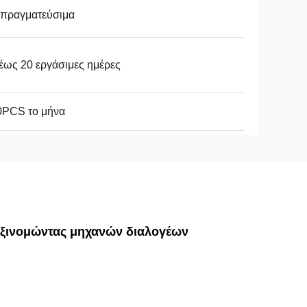
απραγματεύσιμα
έως 20 εργάσιμες ημέρες
0PCS το μήνα
αξινομώντας μηχανών διαλογέων