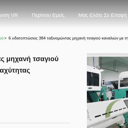
νιση VR
Περίπου Εμείς
Μας Ελάτε Σε Επαφή
ού
>
6 υδατοπτώσεις 384 ταξινομώντας μηχανή τσαγιού καναλιών με τ
ας μηχανή τσαγιού
ταχύτητας