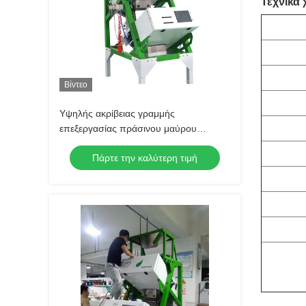
Τεχνικά
Βίντεο
Υψηλής ακρίβειας γραμμής
επεξεργασίας πράσινου μαύρου
τσαγιού
Πάρτε την καλύτερη τιμή