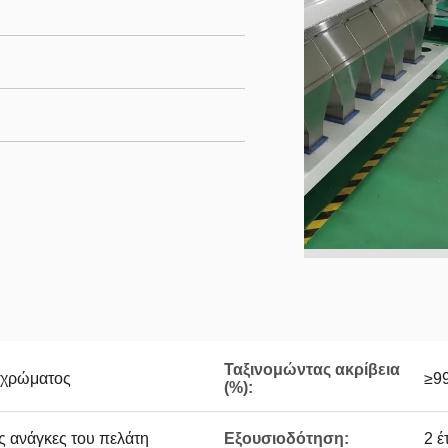
Ταξινομώντας ακρίβεια
 χρώματος
≥9
(%):
ς ανάγκες του πελάτη
Εξουσιοδότηση:
2 έ