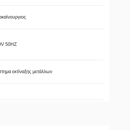
οκαίνουργιος
0V 50HZ
τημα εκτίναξης μετάλλων