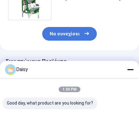
την αφαίρεση φύλλων και
κλαδιών
Να συνεχίσει
Συνιστώμενα Προϊόντα
Daisy
1:30 PM
Good day, what product are you looking for?
Δύο πράσινων
Υψηλή ικανότητα
3 Κατασκευασ
μαύρων στρώματα
ταξινομώντας
διαλογής χρώ
μηχανών τσαγιού
μηχανών τσαγιού
τσαγιού Rgb μ
ταξινομώντας που
WENYAO με τον
διαλογής χρώ