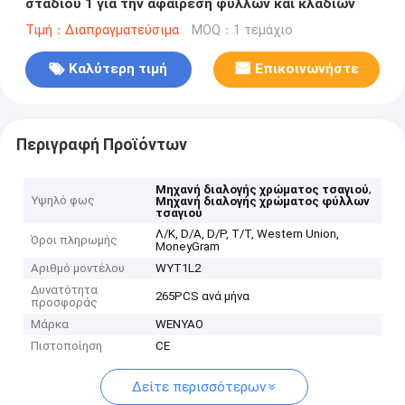
σταδίου 1 για την αφαίρεση φύλλων και κλαδιών
Τιμή：Διαπραγματεύσιμα
MOQ：1 τεμάχιο
Καλύτερη τιμή
Επικοινωνήστε
Περιγραφή Προϊόντων
,
Μηχανή διαλογής χρώματος τσαγιού
Υψηλό φως
Μηχανή διαλογής χρώματος φύλλων
τσαγιού
Λ/Κ, D/A, D/P, T/T, Western Union,
Όροι πληρωμής
MoneyGram
Αριθμό μοντέλου
WYT1L2
Δυνατότητα
265PCS ανά μήνα
προσφοράς
Μάρκα
WENYAO
Πιστοποίηση
CE
Δείτε περισσότερων