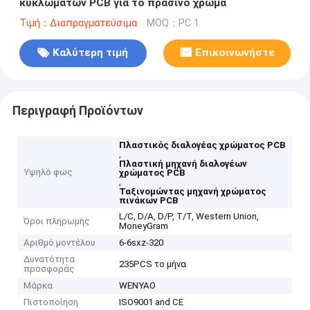
κυκλωμάτων PCB για το πράσινο χρώμα
Τιμή：Διαπραγματεύσιμα
MOQ：PC 1
Καλύτερη τιμή
Επικοινωνήστε
Περιγραφή Προϊόντων
Πλαστικός διαλογέας χρώματος PCB
,
Πλαστική μηχανή διαλογέων
Υψηλό φως
χρώματος PCB
,
Ταξινομώντας μηχανή χρώματος
πινάκων PCB
L/C, D/A, D/P, T/T, Western Union,
Όροι πληρωμής
MoneyGram
Αριθμό μοντέλου
6-6sxz-320
Δυνατότητα
235PCS το μήνα
προσφοράς
Μάρκα
WENYAO
Πιστοποίηση
ISO9001 and CE