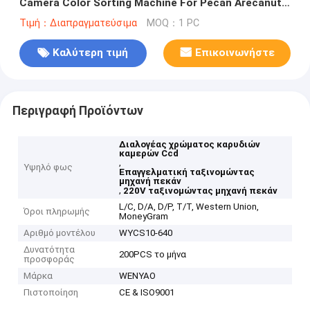
Camera Color Sorting Machine For Pecan Arecanut
Separate
Τιμή：Διαπραγματεύσιμα
MOQ：1 PC
Καλύτερη τιμή
Επικοινωνήστε
Περιγραφή Προϊόντων
Διαλογέας χρώματος καρυδιών
καμερών Ccd
,
Υψηλό φως
Επαγγελματική ταξινομώντας
μηχανή πεκάν
,
220V ταξινομώντας μηχανή πεκάν
L/C, D/A, D/P, T/T, Western Union,
Όροι πληρωμής
MoneyGram
Αριθμό μοντέλου
WYCS10-640
Δυνατότητα
200PCS το μήνα
προσφοράς
Μάρκα
WENYAO
Πιστοποίηση
CE & ISO9001