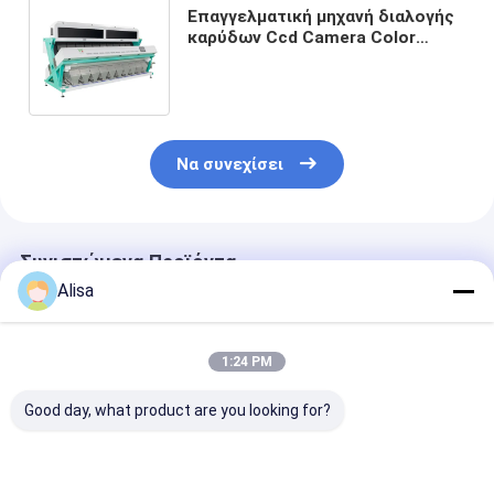
Επαγγελματική μηχανή διαλογής
καρύδων Ccd Camera Color
Sorting Machine For Pecan
Arecanut Separate
Να συνεχίσει
Συνιστώμενα Προϊόντα
Alisa
1:24 PM
Good day, what product are you looking for?
Μηχάνημα
WENYAO Διαλογής
WENYAO CE