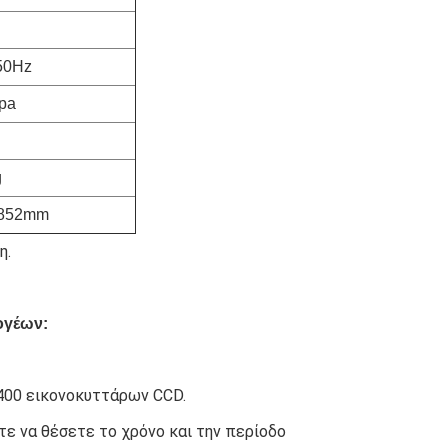
50Hz
pa
g
1852mm
η.
ογέων:
400 εικονοκυττάρων CCD.
ε να θέσετε το χρόνο και την περίοδο 