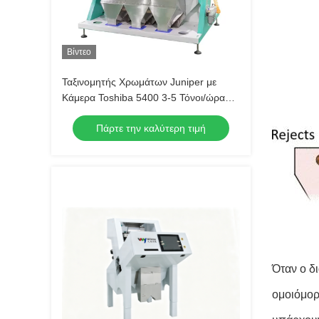
Βίντεο
Ταξινομητής Χρωμάτων Juniper με
Κάμερα Toshiba 5400 3-5 Τόνοι/ώρα
Βάρος Ταξινόμησης και Εκτοξευτήρας
Πάρτε την καλύτερη τιμή
Μετάλλων από WENYAO
Όταν ο δ
ομοιόμορ