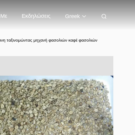
 Με
Εκδηλώσεις
Greek
νη ταξινομώντας μηχανή φασολιών καφέ φασολιών