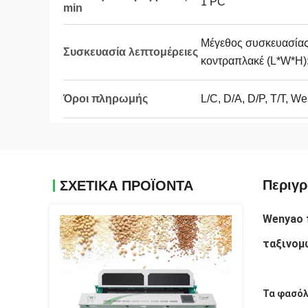
1 PC
min
Μέγεθος συσκευασία
Συσκευασία λεπτομέρειες
κοντραπλακέ (L*W*H):
Όροι πληρωμής
L/C, D/A, D/P, T/T, 
Περιγ
ΣΧΕΤΙΚΑ ΠΡΟΪΟΝΤΑ
Wenyao 
ταξινομ
Τα φασόλ