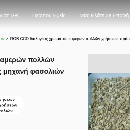
νιση VR
Περίπου Εμείς
Μας Ελάτε Σε Επαφή
τος
>
RGB CCD διαλογέας χρώματος καμερών πολλών χρήσεων, πράσι
καμερών πολλών
ς μηχανή φασολιών
χρήσεων
 χρήσεων
σολιών