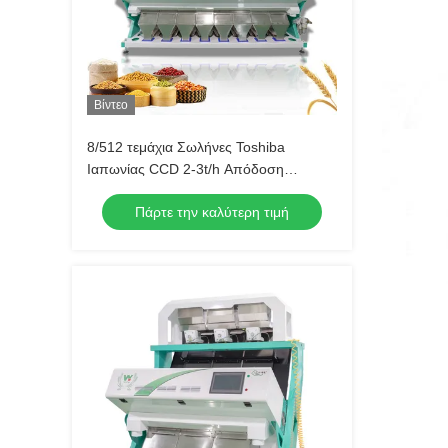
Βίντεο
8/512 τεμάχια Σωλήνες Toshiba
Ιαπωνίας CCD 2-3t/h Απόδοση
Πολυλειτουργική Μηχανή Διαλογής
Πάρτε την καλύτερη τιμή
Χρωμάτων