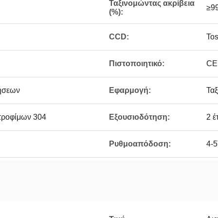
Ταξινομώντας ακρίβεια
≥9
(%):
CCD:
Tos
Πιστοποιητικό:
CE
ήσεων
Εφαρμογή:
Τα
τροφίμων 304
Εξουσιοδότηση:
2 έ
Ρυθμοαπόδοση:
4-