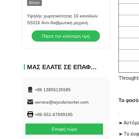
Βίντεο
Υψηλής χωρητικότητας 10 καναλιών
SS316 Αντι-διαβρωτική μηχανή
διαλογής χρωμάτων από χαλαζία αλάτι
Πάρτε την καλύτερη τιμή
με 99,99% ακρίβεια διαλογής
ΜΑΣ ΕΛΆΤΕ ΣΕ ΕΠΑΦΉ ΜΕ
Throught
+86 13855135585
Τα φασό
service@wycolorsorter.com
.
+86-551-67699185
►Αυτόματ
Επαφή τώρα
►Το ευφυ