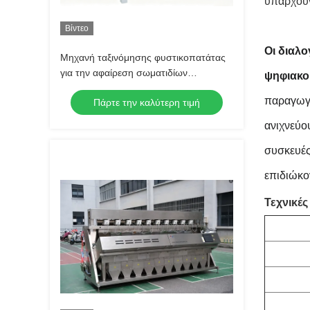
υπάρχουν
Βίντεο
Οι διαλο
Μηχανή ταξινόμησης φυστικοπατάτας
για την αφαίρεση σωματιδίων
ψηφιακο
αφλατοξίνης με τεχνολογία υπεριώδους
παραγωγή
Πάρτε την καλύτερη τιμή
φωτός
ανιχνεύο
συσκευές
επιδιώκο
Τεχνικέ