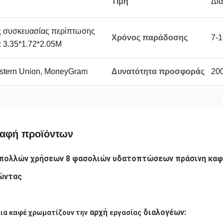
Τιμή
Δι
ς συσκευασίας περίπτωσης
Χρόνος παράδοσης
7-1
 3.35*1.72*2.05M
Western Union, MoneyGram
Δυνατότητα προσφοράς
20
ραφή προϊόντων
πολλών χρήσεων 8 φασολιών υδατοπτώσεων πράσινη καφέ
ώντας
 αρχή 
 διαλογέων:
ια καφέ χρωματίζουν την
εργασίας