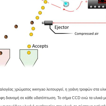
ιαλογέας χρώματος wenyao λειτουργεί, η χοάνη τροφών στα υλικά
φη διανομή σε κάθε υδατόπτωση. Το σήμα CCD ενώ τα υλικά μειώ