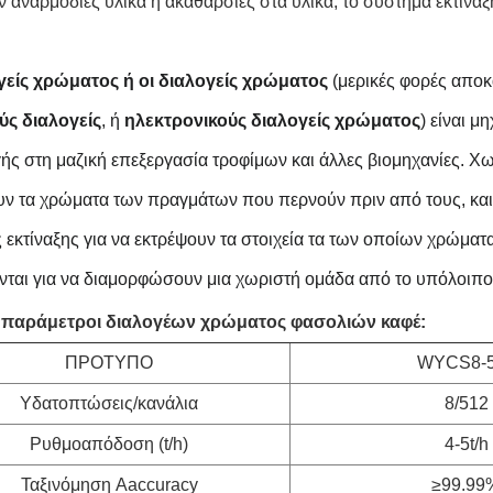
 αναρμόδιες υλικά ή ακαθαρσίες στα υλικά, το σύστημα εκτίναξ
γείς χρώματος ή οι διαλογείς χρώματος
(μερικές φορές απο
ύς διαλογείς
, ή
ηλεκτρονικούς διαλογείς χρώματος
) είναι μ
ς στη μαζική επεξεργασία τροφίμων και άλλες βιομηχανίες. Χωρ
υν τα χρώματα των πραγμάτων που περνούν πριν από τους, και 
 εκτίναξης για να εκτρέψουν τα στοιχεία τα των οποίων χρώματ
νται για να διαμορφώσουν μια χωριστή ομάδα από το υπόλοιπο
ς παράμετροι διαλογέων χρώματος φασολιών καφέ:
ΠΡΟΤΥΠΟ
WYCS8-
Υδατοπτώσεις/κανάλια
8/512
Ρυθμοαπόδοση (t/h)
4-5t/h
Ταξινόμηση Aaccuracy
≥99.99