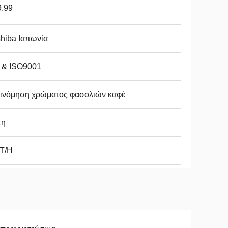
9.99
hiba Ιαπωνία
 & ISO9001
ξινόμηση χρώματος φασολιών καφέ
τη
5T/H