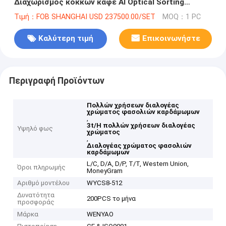
Διαχωρισμός κόκκων καφέ AI Optical Sorting
Machines
Τιμή：FOB SHANGHAI USD 237500.00/SET
MOQ：1 PC
Καλύτερη τιμή
Επικοινωνήστε
Περιγραφή Προϊόντων
Πολλών χρήσεων διαλογέας
χρώματος φασολιών καρδάμωμων
,
3t/H πολλών χρήσεων διαλογέας
Υψηλό φως
χρώματος
,
Διαλογέας χρώματος φασολιών
καρδάμωμων
L/C, D/A, D/P, T/T, Western Union,
Όροι πληρωμής
MoneyGram
Αριθμό μοντέλου
WYCS8-512
Δυνατότητα
200PCS το μήνα
προσφοράς
Μάρκα
WENYAO