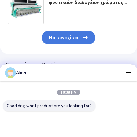
φυστικιών διαλογέων χρώματος
καρυδιών νεώτερης τεχνολογίας
με την καλύτερη υπηρεσία
Να συνεχίσει
Συνιστώμενα Προϊόντα
Alisa
10:38 PM
Good day, what product are you looking for?
5 Chutes Nuts Color
Μηχανή Διαλογής
Μηχάνημα
Sorter με Ιαπωνικό
Κάσιους 220V με
διαχωρισμού
Αισθητήρα CCD
Τηλεχειριστήριο
χρωμάτων ξη