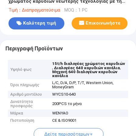
χρώματος καρυδιών νεώτερης τεχνολογίας με την
καλύτερη υπηρεσία
Τιμή：Διαπραγματεύσιμα
MOQ：1 PC
Καλύτερη τιμή
Επικοινωνήστε
Περιγραφή Προϊόντων
15t/h διαλογέας χρώματος καρυδιών
,
,
Διαλογέας 640 καρυδιών κανάλια
Υψηλό φως
Μηχανή 640 διαλογέων καρυδιών
κανάλια
L/C, D/A, D/P, T/T, Western Union,
Όροι πληρωμής
MoneyGram
Αριθμό μοντέλου
WYCS10-640
Δυνατότητα
200PCS το μήνα
προσφοράς
Μάρκα
WENYAO
Πιστοποίηση
CE & ISO9001
Δείτε περισσότερων