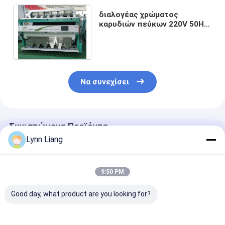
διαλογέας χρώματος
καρυδιών πεύκων 220V 50HZ
με 4096 τον αισθητήρα
ΕΙΚΟΝΟΚΥΤΤΆΡΟΥ CCD
Να συνεχίσει
Συνιστώμενα Προϊόντα
Lynn Liang
9:50 PM
Good day, what product are you looking for?
Μηχάνημα
WENYAO Διαλογής
WENYAO CE