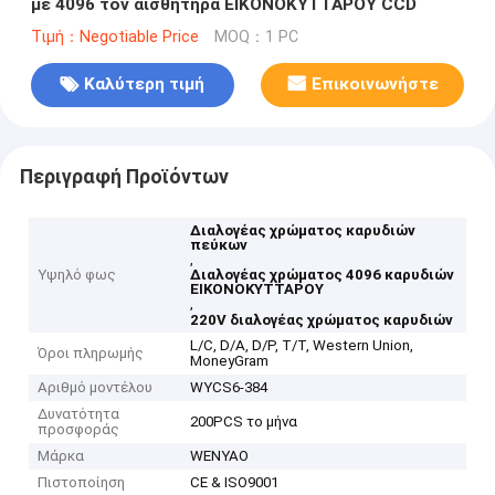
με 4096 τον αισθητήρα ΕΙΚΟΝΟΚΥΤΤΆΡΟΥ CCD
Τιμή：Negotiable Price
MOQ：1 PC
Καλύτερη τιμή
Επικοινωνήστε
Περιγραφή Προϊόντων
Διαλογέας χρώματος καρυδιών
πεύκων
,
Υψηλό φως
Διαλογέας χρώματος 4096 καρυδιών
ΕΙΚΟΝΟΚΥΤΤΑΡΟΥ
,
220V διαλογέας χρώματος καρυδιών
L/C, D/A, D/P, T/T, Western Union,
Όροι πληρωμής
MoneyGram
Αριθμό μοντέλου
WYCS6-384
Δυνατότητα
200PCS το μήνα
προσφοράς
Μάρκα
WENYAO
Πιστοποίηση
CE & ISO9001