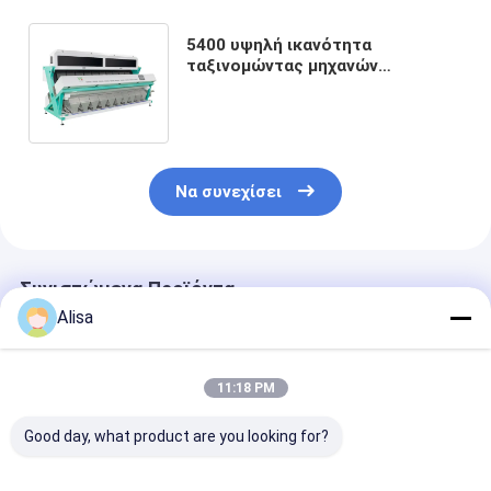
5400 υψηλή ικανότητα
ταξινομώντας μηχανών
εκατομμύριο εικονοκυττάρων
φυτική για το ξηρό κρεμμύδι
Να συνεχίσει
Συνιστώμενα Προϊόντα
Alisa
11:18 PM
Good day, what product are you looking for?