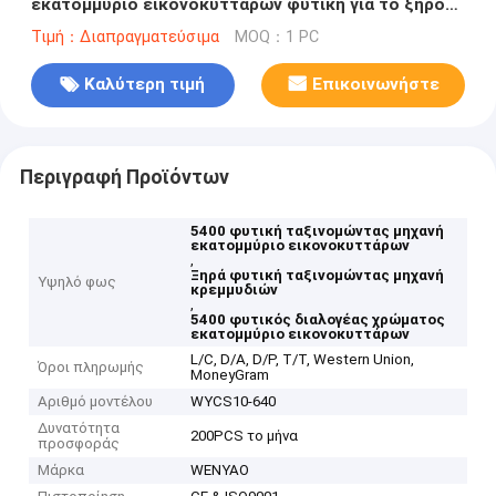
εκατομμύριο εικονοκυττάρων φυτική για το ξηρό
κρεμμύδι
Τιμή：Διαπραγματεύσιμα
MOQ：1 PC
Καλύτερη τιμή
Επικοινωνήστε
Περιγραφή Προϊόντων
5400 φυτική ταξινομώντας μηχανή
εκατομμύριο εικονοκυττάρων
,
Ξηρά φυτική ταξινομώντας μηχανή
Υψηλό φως
κρεμμυδιών
,
5400 φυτικός διαλογέας χρώματος
εκατομμύριο εικονοκυττάρων
L/C, D/A, D/P, T/T, Western Union,
Όροι πληρωμής
MoneyGram
Αριθμό μοντέλου
WYCS10-640
Δυνατότητα
200PCS το μήνα
προσφοράς
Μάρκα
WENYAO