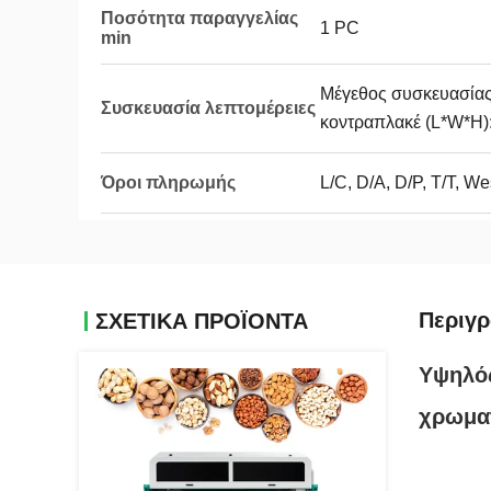
Ποσότητα παραγγελίας
1 PC
min
Μέγεθος συσκευασία
Συσκευασία λεπτομέρειες
κοντραπλακέ (L*W*H):
Όροι πληρωμής
L/C, D/A, D/P, T/T, We
Περιγ
ΣΧΕΤΙΚΑ ΠΡΟΪΟΝΤΑ
Υψηλός
χρωματ