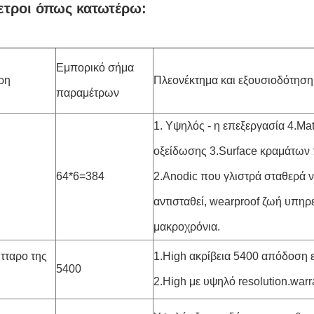
τροι όπως κατωτέρω:
Εμπορικό σήμα
ρη
Πλεονέκτημα και εξουσιοδότησ
παραμέτρων
1. Υψηλός - η επεξεργασία 4.Ma
οξείδωσης 3.Surface κραμάτων 
64*6=384
2.Anodic που γλιστρά σταθερά ν
αντισταθεί, wearproof ζωή υπηρ
μακροχρόνια.
τταρο της
1.High ακρίβεια 5400 απόδοση 
5400
2.High με υψηλό resolution.warra