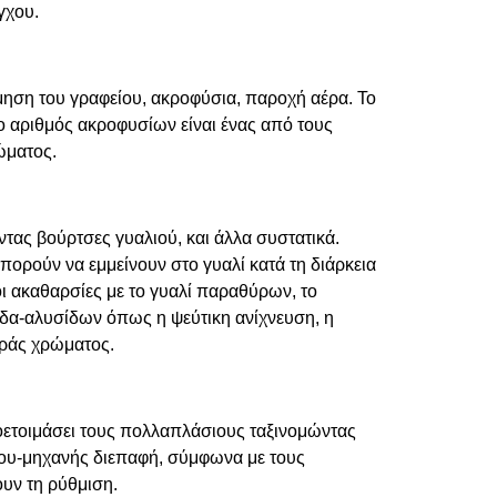
γχου.
μηση του γραφείου, ακροφύσια, παροχή αέρα. Το
 ο αριθμός ακροφυσίων είναι ένας από τους
ώματος.
ντας βούρτσες γυαλιού, και άλλα συστατικά.
μπορούν να εμμείνουν στο γυαλί κατά τη διάρκεια
ι ακαθαρσίες με το γυαλί παραθύρων, το
δα-αλυσίδων όπως η ψεύτικη ανίχνευση, η
οράς χρώματος.
οετοιμάσει τους πολλαπλάσιους ταξινομώντας
που-μηχανής διεπαφή, σύμφωνα με τους
υν τη ρύθμιση.