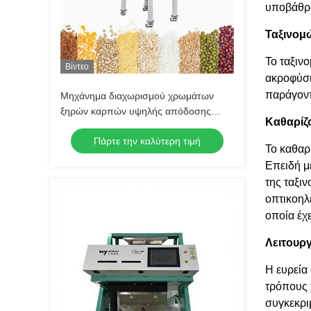
υποβάθρο
Ταξινομ
Το ταξιν
Βίντεο
ακροφύσι
παράγοντ
Μηχάνημα διαχωρισμού χρωμάτων
ξηρών καρπών υψηλής απόδοσης
Καθαρίζ
Φιστίκια Αιγίνης Φουντούκια
Πάρτε την καλύτερη τιμή
κουκουνάρι Καρύδια αμύγδαλα φιστίκια
Το καθαρ
Επειδή μ
της ταξι
οπτικοηλ
οποία έχ
Λειτουρ
Η ευρεία
τρόπους 
συγκεκρι