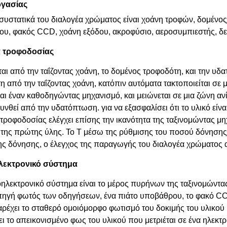
ργασίας
 συστατικά του διαλογέα χρώματος είναι χοάνη τροφών, δομένο
υ, φακός CCD, χοάνη εξόδου, ακροφύσιο, αεροσυμπιεστής, δεξ
 τροφοδοσίας
ται από την ταΐζοντας χοάνη, το δομένος τροφοδότη, και την υ
η από την ταΐζοντας χοάνη, κατόπιν αυτόματα τακτοποιείται σε
αι έναν καθοδηγώντας μηχανισμό, και μειώνεται σε μια ζώνη αν
χυνθεί από την υδατόπτωση. για να εξασφαλίσει ότι το υλικό εί
τροφοδοσίας ελέγχει επίσης την ικανότητα της ταξινομώντας μη
της πρώτης ύλης. Το Τ μέσω της ρύθμισης του ποσού δόνησης
ης δόνησης, ο έλεγχος της παραγωγής του διαλογέα χρώματος 
λεκτρονικό σύστημα
οηλεκτρονικό σύστημα είναι το μέρος πυρήνων της ταξινομώντα
πηγή φωτός των οδηγήσεων, ένα πιάτο υποβάθρου, το φακό CCD,
ρέχει το σταθερό ομοιόμορφο φωτισμό του δοκιμής του υλικού
ει το απεικονισμένο φως του υλικού που μετριέται σε ένα ηλεκτ