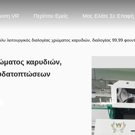
νιση VR
Περίπου Εμείς
Μας Ελάτε Σε Επαφή
λυ λειτουργικός διαλογέας χρώματος καρυδιών, διαλογέας 99,99 φου
ρώματος καρυδιών,
 υδατοπτώσεων