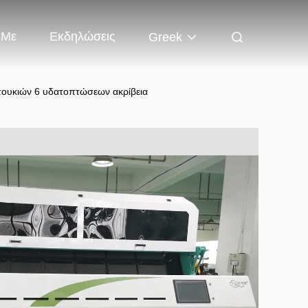
 Με
Εκδηλώσεις
Greek
ντουκιών 6 υδατοπτώσεων ακρίβεια