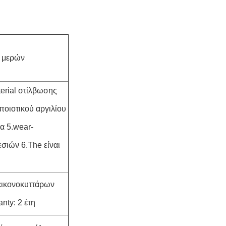
η μερών
terial στίλβωσης
ποιοτικού αργιλίου
α 5.wear-
εσιών 6.The είναι
εικονοκυττάρων
nty: 2 έτη