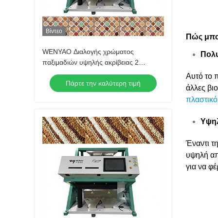
Βίντεο
Πώς μπο
WENYAO Διαλογής χρώματος
Πολ
παξιμαδιών υψηλής ακρίβειας 2
καναλιών Αφαίρεση ακαθαρσιών από
Αυτό το π
Πάρτε την καλύτερη τιμή
μουχλιασμένο σάπιο κέλυφος για όλα
άλλες βιο
τα είδη επεξεργασίας ξηρών καρπών
πλαστικό
Υψηλ
Έναντι τ
υψηλή απ
για να φέ