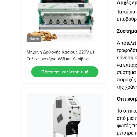
Αρχές ε
Τα κύρια
υποβάθρο
Σύστημα
Βίντεο
Αποτελεί
τροφοδότ
Μηχανή Διαλογής Κάσιους 220V με
δόνηση κ
Τηλεχειριστήριο Wifi και Ακρίβεια
να επιτα
Διαλογής ≥99,99%
Πάρτε την καλύτερη τιμή
σύστημα 
παροχής 
της χοάν
Οπτικοη
Το οπτικ
από μια 
φωτός πα
μετατρέπ