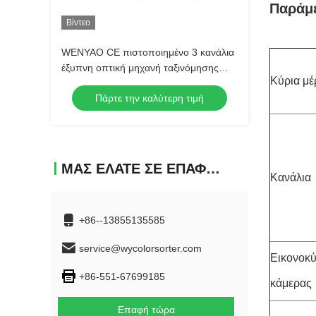
Παράμε
Βίντεο
WENYAO CE πιστοποιημένο 3 κανάλια
έξυπνη οπτική μηχανή ταξινόμησης
Κύρια μέ
χρωμάτων υψηλή ακρίβεια για κάθε
Πάρτε την καλύτερη τιμή
είδους ταξινόμηση ξηρών καρπών
ΜΑΣ ΕΛΆΤΕ ΣΕ ΕΠΑΦΉ ΜΕ
Κανάλια
+86--13855135585
service@wycolorsorter.com
Εικονοκύ
+86-551-67699185
κάμερας
Επαφή τώρα