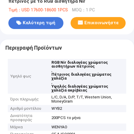
πέτρινος με το RGB αισθητήρα Nir
Τιμή：USD 17600-18600 1PCS
MOQ：1 PC
Καλύτερη τιμή
Επικοινωνήστε
Περιγραφή Προϊόντων
RGB Nir διαλογέας χρώματος
αισθητήρων πέτρινος
,
Πέτρινος διαλογέας χρώματος
Υψηλό φως
χαλαζία
,
Υψηλός διαλογέας χρώματος
χαλαζία ακρίβειας
L/C, D/A, D/P, T/T, Western Union,
Όροι πληρωμής
MoneyGram
Αριθμό μοντέλου
WYB2
Δυνατότητα
200PCS το μήνα
προσφοράς
Μάρκα
WENYAO