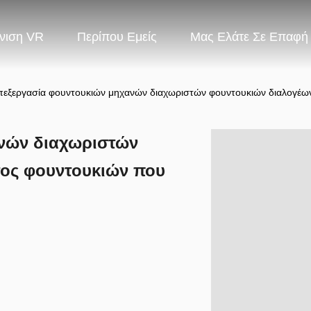
νιση VR
Περίπου Εμείς
Μας Ελάτε Σε Επαφή
πεξεργασία φουντουκιών μηχανών διαχωριστών φουντουκιών διαλογέων
νών διαχωριστών
ος φουντουκιών που