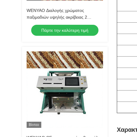
WENYAO Διαλογής χρώματος
παξιμαδιών υψηλής ακρίβειας 2
καναλιών Αφαίρεση ακαθαρσιών από
Πάρτε την καλύτερη τιμή
μουχλιασμένο σάπιο κέλυφος για όλα
τα είδη επεξεργασίας ξηρών καρπών
Βίντεο
Χαρακτ