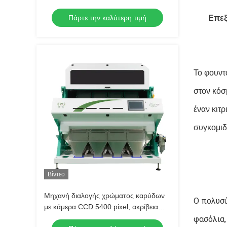
υπηρεσία τηλεχειρισμού Wifi
Πάρτε την καλύτερη τιμή
Επεξ
Το φουντο
στον κόσ
έναν κιτ
συγκομιδ
Βίντεο
Μηχανή διαλογής χρώματος καρύδων
Ο πολυσύ
με κάμερα CCD 5400 pixel, ακρίβεια
διαλογής 99,98% και απόδοση 4-5t / h
φασόλια,