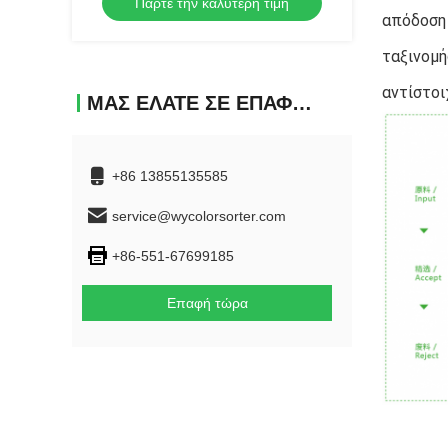
Πάρτε την καλύτερη τιμή
για φιστίκια και αμύγδαλα
απόδοση 
ταξινομή
αντίστοι
ΜΑΣ ΕΛΆΤΕ ΣΕ ΕΠΑΦΉ ΜΕ
+86 13855135585
service@wycolorsorter.com
+86-551-67699185
Επαφή τώρα