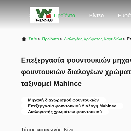
Σπίτι
Προϊόντα
Βίντεο
Εμφά
Σπίτι
>
Προϊόντα
>
Διαλογέας Χρώματος Καρυδιών
>
Ε
Επεξεργασία φουντουκιών μηχα
φουντουκιών διαλογέων χρώματ
ταξινομεί Mahince
Μηχανή διαχωρισμού φουντουκιών
Επεξεργασία φουντουκιού Διαλογή Mahince
Διαλογιστής χρωμάτων φουντουκιού
Τόπος καταγωγής:
Κίνα