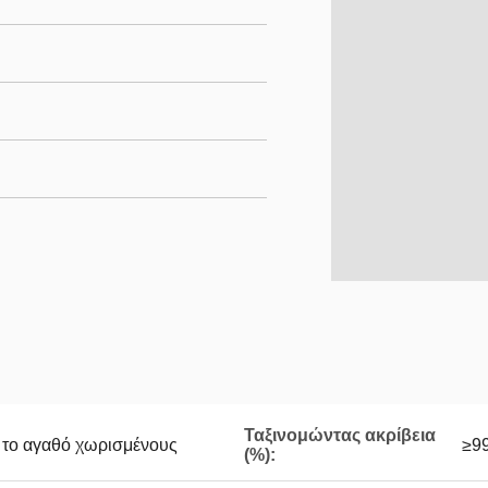
Ταξινομώντας ακρίβεια
ι το αγαθό χωρισμένους
≥9
(%):