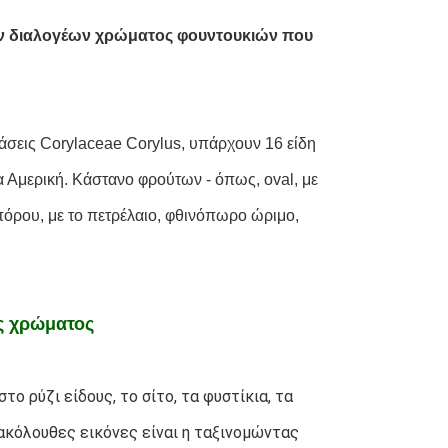
 διαλογέων χρώματος φουντουκιών που 
τάσεις Corylaceae Corylus, υπάρχουν 16 είδη 
 Αμερική. Κάστανο φρούτων - όπως, oval, με 
πόρου, με το πετρέλαιο, φθινόπωρο ώριμο, 
ς χρώματος
 ρύζι είδους, το σίτο, τα φυστίκια, τα 
 ακόλουθες εικόνες είναι η ταξινομώντας 