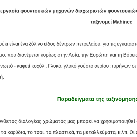
εργασία φουντουκιών μηχανών διαχωριστών φουντουκιών
ταξινομεί Mahince
ύκι είναι ένα ξύλινο είδος δέντρων πετρελαίου, για τις εγκατασ
μο, που διανέμεται κυρίως στην Ασία, την Ευρώπη και τη Βόρεια
ρινωπό - καφετί κοχύλι. Γλυκό, γλυκό γούστο αερίου πυρήνων σ
ή.
Παραδείγματα της ταξινόμηση
νθετος διαλογέας χρώματός μας μπορεί να χρησιμοποιηθεί στο
 τα καρύδια, το τσάι, τα πλαστικά, τα μεταλλεύματα, κ.λπ. Οι