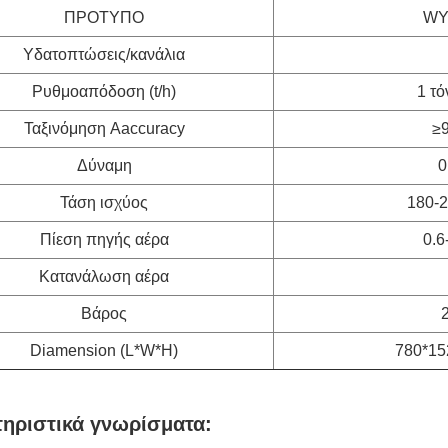
ΠΡΟΤΥΠΟ
WY
Υδατοπτώσεις/κανάλια
Ρυθμοαπόδοση (t/h)
1 τό
Ταξινόμηση Aaccuracy
≥
Δύναμη
0
Τάση ισχύος
180-
Πίεση πηγής αέρα
0.6
Κατανάλωση αέρα
Βάρος
Diamension (L*W*H)
780*1
ηριστικά γνωρίσματα: