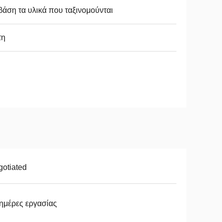
βάση τα υλικά που ταξινομούνται
τη
otiated
ημέρες εργασίας