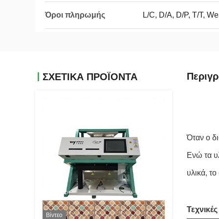
Όροι πληρωμής
L/C, D/A, D/P, T/T, 
Περιγ
ΣΧΕΤΙΚΑ ΠΡΟΪΟΝΤΑ
Όταν ο δ
Ενώ
 τα 
υλικά, τ
Τεχνικές
Βίντεο