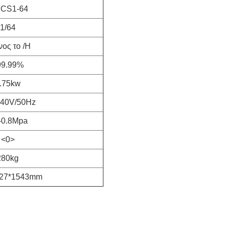
CS1-64
1/64
νος το /H
99.99%
.75kw
240V/50Hz
-0.8Mpa
<0>
280kg
527*1543mm