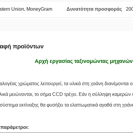
Western Union, MoneyGram
Δυνατότητα προσφοράς
20
ραφή προϊόντων
Αρχή εργασίας ταξινομώντας μηχανώ
ιαλογέας χρώματος λειτουργεί,
 τα υλικά
στη χοάνη διανέμονται 
υλικά μειώνονται, το
σήμα CCD τρέχει. Εάν η σύλληψη καμερών υ
ο σύστημα εκτίναξης θα φυσήξει τα ελαττωματικά αγαθά στη χοάν
 παράμετροι: