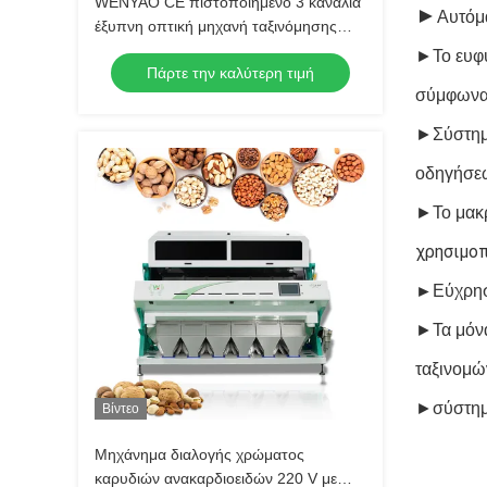
WENYAO CE πιστοποιημένο 3 κανάλια
►
Αυτόμ
έξυπνη οπτική μηχανή ταξινόμησης
χρωμάτων υψηλή ακρίβεια για κάθε
►Το ευφυ
Πάρτε την καλύτερη τιμή
είδους ταξινόμηση ξηρών καρπών
σύμφωνα 
►Σύστημα
οδηγήσεω
►Το μακρ
χρησιμοπ
►
Εύχρησ
►Τα μόνα
ταξινομώ
►σύστημα
Βίντεο
Μηχάνημα διαλογής χρώματος
καρυδιών ανακαρδιοειδών 220 V με