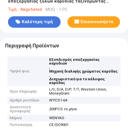
επεξεργασίας ξύλων καρυδιάς ταξινομώντας
μηχανών χρώματος ξύλων καρυδιάς διαχωριστών
Τιμή：Negotiated
MOQ：1 PC
της Shell ξύλων καρυδιάς
Καλύτερη τιμή
Επικοινωνήστε
Περιγραφή Προϊόντων
Εξοπλισμός επεξεργασίας
καρυδιών
,
Υψηλό φως
Μηχανή διαλογής χρώματος καρύδας
,
Διαχωριστικό για το κέλυφος
καρύδας
L/C, D/A, D/P, T/T, Western Union,
Όροι πληρωμής
MoneyGram
Αριθμό μοντέλου
WYCS1-64
Δυνατότητα
200PCS το μήνα
προσφοράς
Μάρκα
WENYAO
Πιστοποίηση
CE ISO9001