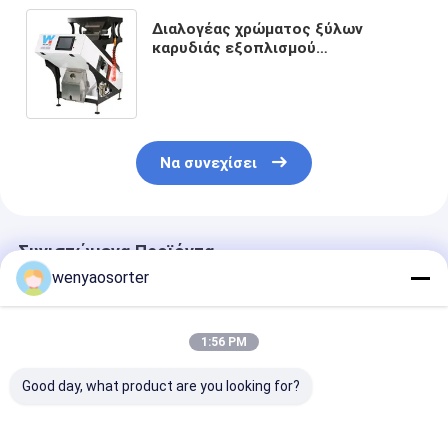
Διαλογέας χρώματος ξύλων
καρυδιάς εξοπλισμού
επεξεργασίας ξύλων καρυδιάς
ταξινομώντας μηχανών χρώματος
ξύλων καρυδιάς διαχωριστών της
Shell ξύλων καρυδιάς
Να συνεχίσει
Συνιστώμενα Προϊόντα
wenyaosorter
1:56 PM
Good day, what product are you looking for?
5 Chutes Nuts Color
Μηχανή Διαλογής
Μηχάνημα