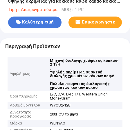
υψηλής ακρίβειας για κόκκους καφέ κακάο κόκκους
σιτάρι
Τιμή：Διαπραγματεύσιμα
MOQ：1 PC
Καλύτερη τιμή
Επικοινωνήστε
Περιγραφή Προϊόντων
Μηχανή διαλογής χρώματος κόκκων
2 T/H
,
Υψηλής ακρίβειας συσκευή
Υψηλό φως
διαλογής χρωμάτων κόκκων καφέ
,
Πολυλειτουργικός διαλογιστής
χρωμάτων κόκκων κακάο
L/C, D/A, D/P, T/T, Western Union,
Όροι πληρωμής
MoneyGram
Αριθμό μοντέλου
WYCS2-128
Δυνατότητα
200PCS το μήνα
προσφοράς
Μάρκα
WENYAO