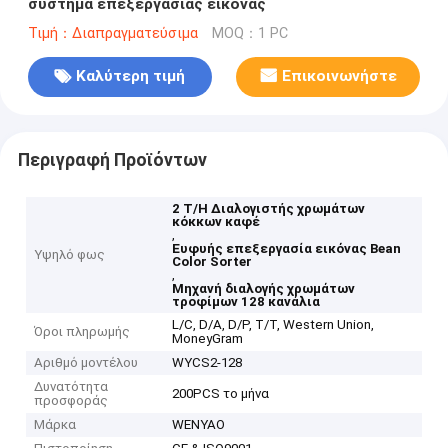
σύστημα επεξεργασίας εικόνας
Τιμή：Διαπραγματεύσιμα
MOQ：1 PC
Καλύτερη τιμή
Επικοινωνήστε
Περιγραφή Προϊόντων
2 Τ/Η Διαλογιστής χρωμάτων
κόκκων καφέ
,
Ευφυής επεξεργασία εικόνας Bean
Υψηλό φως
Color Sorter
,
Μηχανή διαλογής χρωμάτων
τροφίμων 128 κανάλια
L/C, D/A, D/P, T/T, Western Union,
Όροι πληρωμής
MoneyGram
Αριθμό μοντέλου
WYCS2-128
Δυνατότητα
200PCS το μήνα
προσφοράς
Μάρκα
WENYAO