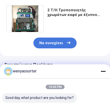
2 T/H Τροποποιητής
χρωμάτων καφέ με έξυπνο
σύστημα επεξεργασίας
εικόνας
Να συνεχίσει
Συνιστώμενα Προϊόντα
wenyaosorter
10:45 PM
Good day, what product are you looking for?