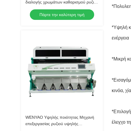
διαλογής χρωμάτων καθαρισμού ρυζιού
*Πολυλει
για εργοστάσιο ρυζιού Μαύρο καφέ
Πάρτε την καλύτερη τιμή
Διαχωρισμός 220V Υψηλή
χωρητικότητα 4200-7000kg
*Υψηλή κ
ενέργεια
*Μικρή κ
*Εισαγόμ
κινόα, χία
*Επιλογή
WENYAO Υψηλής ποιότητας Μηχανή
έλεγχο τ
επεξεργασίας ρυζιού υψηλής
χωρητικότητας στη γεωργία, Ιαπωνία