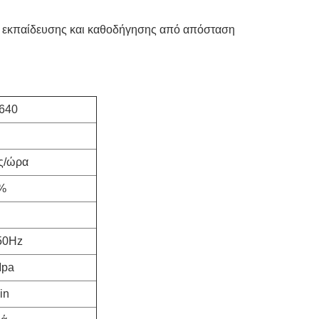
ών εκπαίδευσης και καθοδήγησης από απόσταση
640
ς/ώρα
9%
50Hz
Mpa
in