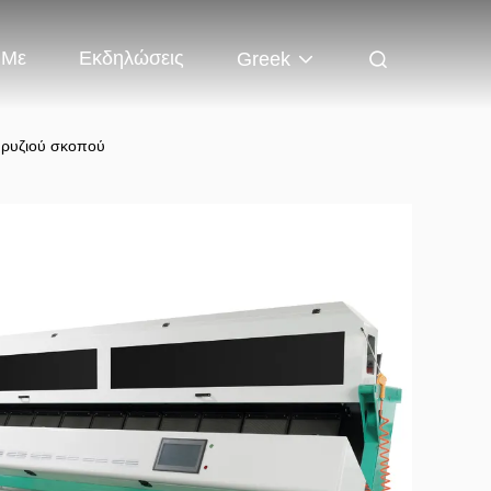
 Με
Εκδηλώσεις
Greek
 ρυζιού σκοπού