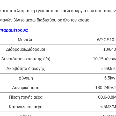
και αποτελεσματική εγκατάσταση και λειτουργία των υπηρεσι
τανών βίντεο μέσω διαδικτύου σε όλο τον κόσμο
ς παραμέτρους:
Μοντέλο
WYCS10-
Διάδρομοι/Διάδρομοι
10/640
Δυνατότητα εκπομπής (t/h)
10-15 τόνου
Ακριβότητα διαλογής
≥ 99,9
Δύναμη
6.5kw
Δυναμική τάση
180-240V/
Πίεση πηγής αέρα
00,6-0,8
Κατανάλωση αέρα
< 5M3/M