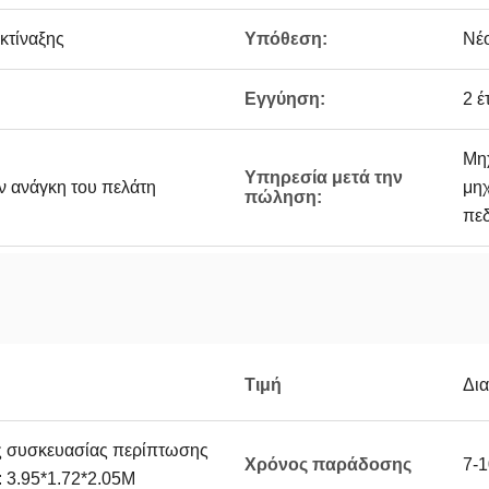
κτίναξης
Υπόθεση:
Νέ
Εγγύηση:
2 έ
Μηχ
Υπηρεσία μετά την
ν ανάγκη του πελάτη
μηχ
πώληση:
πεδ
Τιμή
Δι
ς συσκευασίας περίπτωσης
Χρόνος παράδοσης
7-1
 3.95*1.72*2.05M