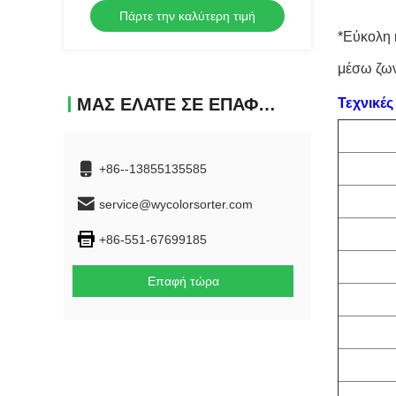
Πάρτε την καλύτερη τιμή
για αισθητήρα CCD 0,999 Ακρίβεια
Χρώμα
*Εύκολη 
μέσω ζων
ΜΑΣ ΕΛΆΤΕ ΣΕ ΕΠΑΦΉ ΜΕ
Τεχνικέ
+86--13855135585
service@wycolorsorter.com
+86-551-67699185
Επαφή τώρα