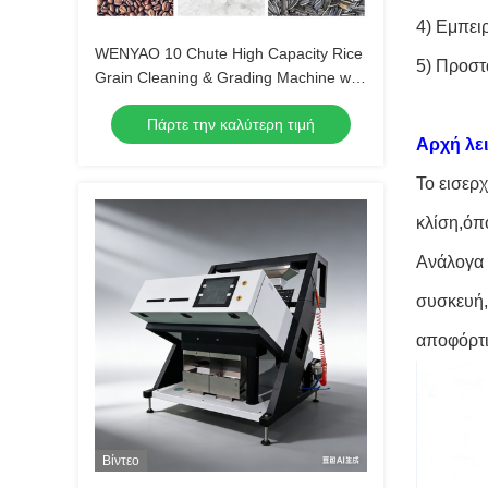
4) Εμπει
WENYAO 10 Chute High Capacity Rice
5) Προστ
Grain Cleaning & Grading Machine with
Japan for CCD Sensor 0,999 Accuracy
Πάρτε την καλύτερη τιμή
Εγγύηση 2 ετών
Αρχή λε
Το εισερχ
κλίση,όπ
Ανάλογα 
συσκευή,
αποφόρτι
Βίντεο