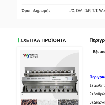
Όροι πληρωμής
L/C, D/A, D/P, T/T, 
Περιγ
ΣΧΕΤΙΚΑ ΠΡΟΪΟΝΤΑ
Εξοικο
Περιγρα
1) αισθη
2) Ανθρώ
3) Διοργ