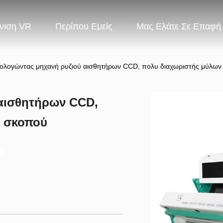
νιση VR
Περίπου Εμείς
Μας Ελάτε Σε Επαφή
ολογώντας μηχανή ρυζιού αισθητήρων CCD, πολυ διαχωριστής μύλων
αισθητήρων CCD,
ύ σκοπού