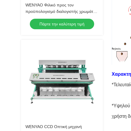
WENYAO Φιλικό προς τον
προϋπολογισμό διαλογιστής χρωμάτων
γλεύκους CCD Οπτική WENYAO 2
Πάρτε την καλύτερη τιμή
Σκάβες Καμερας CCD Μηχανή
διαλογής ρυζιού διαλογιστής χρωμάτων
για την εξέταση ρυζιού για την εξάλειψη
των μούχλας
Χαρακτη
*Τελευτα
*Υψηλού 
χρήστη δ
WENYAO CCD Οπτική μηχανή