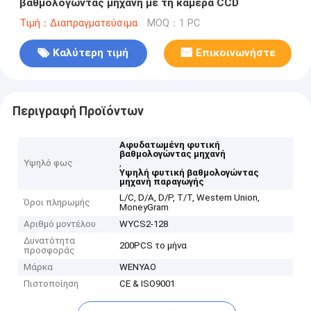
βαθμολογώντας μηχανή με τη κάμερα CCD
Τιμή：Διαπραγματεύσιμα
MOQ：1 PC
Καλύτερη τιμή
Επικοινωνήστε
Περιγραφή Προϊόντων
Αφυδατωμένη φυτική
βαθμολογώντας μηχανή
Υψηλό φως
,
Υψηλή φυτική βαθμολογώντας
μηχανή παραγωγής
L/C, D/A, D/P, T/T, Western Union,
Όροι πληρωμής
MoneyGram
Αριθμό μοντέλου
WYCS2-128
Δυνατότητα
200PCS το μήνα
προσφοράς
Μάρκα
WENYAO
Πιστοποίηση
CE & ISO9001