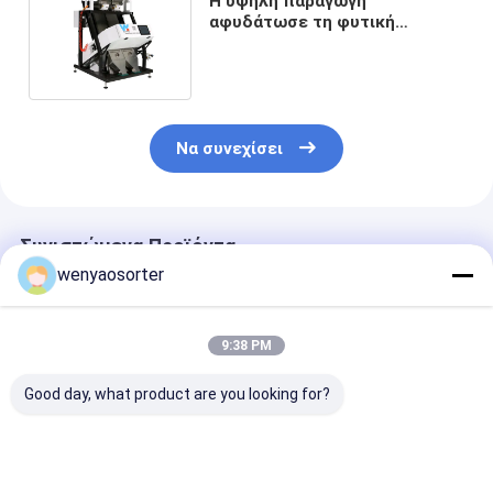
Η υψηλή παραγωγή
αφυδάτωσε τη φυτική
βαθμολογώντας μηχανή με τη
κάμερα CCD
Να συνεχίσει
Συνιστώμενα Προϊόντα
wenyaosorter
9:38 PM
Good day, what product are you looking for?
Έξυπνη μηχανή
Μηχανή διαλογής
Αυτοματοποι
διαλογής χρωμάτων
χρωμάτων
διάταξη ξηρού