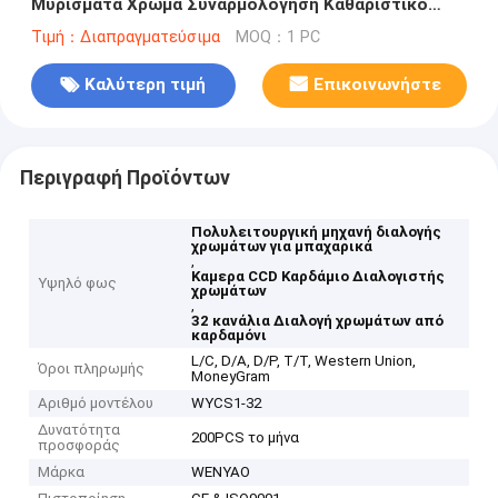
Μυρίσματα Χρώμα Συναρμολόγηση Καθαριστικό
Μηχανικό
Τιμή：Διαπραγματεύσιμα
MOQ：1 PC
Καλύτερη τιμή
Επικοινωνήστε
Περιγραφή Προϊόντων
Πολυλειτουργική μηχανή διαλογής
χρωμάτων για μπαχαρικά
,
Καμερα CCD Καρδάμιο Διαλογιστής
Υψηλό φως
χρωμάτων
,
32 κανάλια Διαλογή χρωμάτων από
καρδαμόνι
L/C, D/A, D/P, T/T, Western Union,
Όροι πληρωμής
MoneyGram
Αριθμό μοντέλου
WYCS1-32
Δυνατότητα
200PCS το μήνα
προσφοράς
Μάρκα
WENYAO