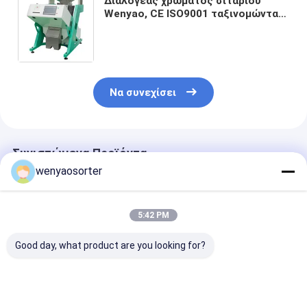
Διαλογέας χρώματος σιταριού
Wenyao, CE ISO9001 ταξινομώντας
μηχανών σόργου
Να συνεχίσει
Συνιστώμενα Προϊόντα
wenyaosorter
5:42 PM
Good day, what product are you looking for?
Αυτόματος
WENYAO Έξυπνος
WENYAO Budge
Μηχανήματα
Διαλογέας
Friendly Millet