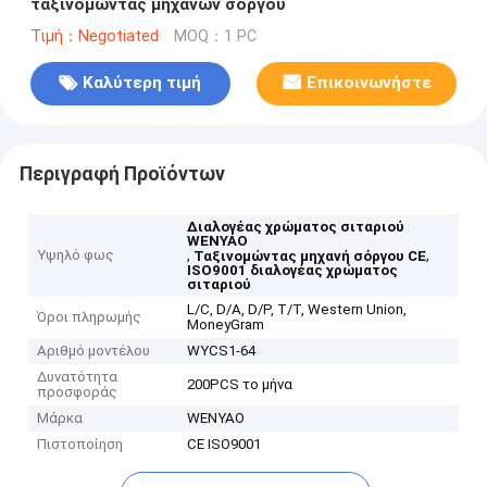
ταξινομώντας μηχανών σόργου
Τιμή：Negotiated
MOQ：1 PC
Καλύτερη τιμή
Επικοινωνήστε
Περιγραφή Προϊόντων
Διαλογέας χρώματος σιταριού
WENYAO
Υψηλό φως
,
,
Ταξινομώντας μηχανή σόργου CE
ISO9001 διαλογέας χρώματος
σιταριού
L/C, D/A, D/P, T/T, Western Union,
Όροι πληρωμής
MoneyGram
Αριθμό μοντέλου
WYCS1-64
Δυνατότητα
200PCS το μήνα
προσφοράς
Μάρκα
WENYAO
Πιστοποίηση
CE ISO9001