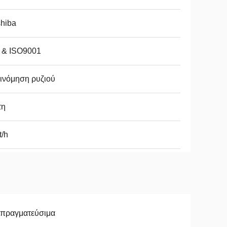
hiba
 & ISO9001
ινόμηση ρυζιού
τη
t/h
απραγματεύσιμα