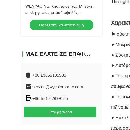
Throught
WENYAO Υψηλής ποιότητας Μηχανή
επεξεργασίας ρυζιού υψηλής
χωρητικότητας στη γεωργία, Ιαπωνία
Χαρακτ
Πάρτε την καλύτερη τιμή
για αισθητήρα CCD 0,999 Ακρίβεια
Χρώμα
►
σύστη
►Μακρινό
ΜΑΣ ΕΛΆΤΕ ΣΕ ΕΠΑΦΉ ΜΕ
►
Σύστημ
►Αυτόματ
+86 13855135585
►
Το ευφ
σύμφωνα 
service@wycolorsorter.com
►
Τα μόν
+86-551-67699185
ταξινομώ
Επαφή τώρα
►Εύκολος
περισσότ