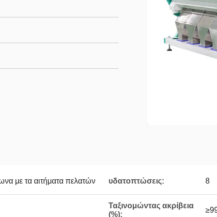
ωνα με τα αιτήματα πελατών
υδατοπτώσεις:
8
Ταξινομώντας ακρίβεια
≥9
(%):