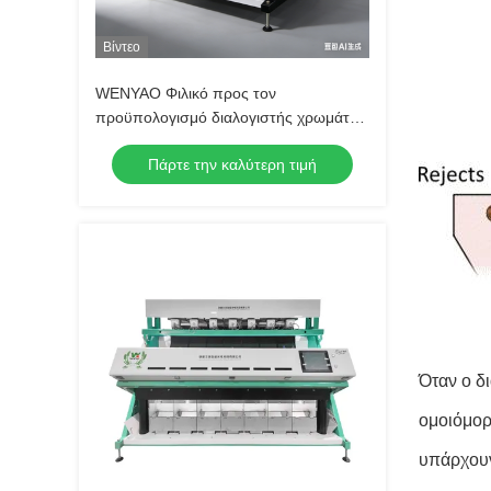
Βίντεο
WENYAO Φιλικό προς τον
προϋπολογισμό διαλογιστής χρωμάτων
γλεύκους CCD Οπτική WENYAO 2
Πάρτε την καλύτερη τιμή
Σκάβες Καμερας CCD Μηχανή
διαλογής ρυζιού διαλογιστής χρωμάτων
για την εξέταση ρυζιού για την εξάλειψη
των μούχλας
Όταν ο δ
ομοιόμορ
υπάρχουν