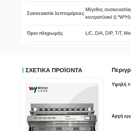
Μέγεθος συσκευασία
Συσκευασία λεπτομέρειες
κοντραπλακέ (L*W*H):
Όροι πληρωμής
L/C, D/A, D/P, T/T, 
Περιγ
ΣΧΕΤΙΚΑ ΠΡΟΪΟΝΤΑ
Υψηλή τ
Αρχή 
ερ