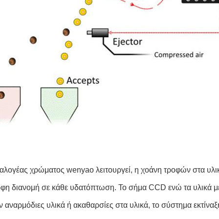
ιαλογέας χρώματος wenyao λειτουργεί, η χοάνη τροφών στα υλικά
φη διανομή σε κάθε υδατόπτωση. Το σήμα CCD ενώ τα υλικά μειώ
 αναρμόδιες υλικά ή ακαθαρσίες στα υλικά, το σύστημα εκτίναξ