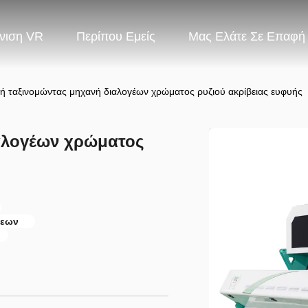
νιση VR
Περίπου Εμείς
Μας Ελάτε Σε Επαφή
ή ταξινομώντας μηχανή διαλογέων χρώματος ρυζιού ακρίβειας ευφυής
αλογέων χρώματος
σεων