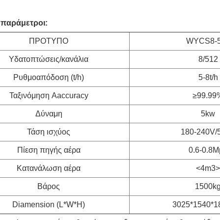
 παράμετροι:
ΠΡΟΤΥΠΟ
WYCS8-
Υδατοπτώσεις/κανάλια
8/512
Ρυθμοαπόδοση (t/h)
5-8t/h
Ταξινόμηση Aaccuracy
≥99.99
Δύναμη
5kw
Τάση ισχύος
180-240V/
Πίεση πηγής αέρα
0.6-0.8M
Κατανάλωση αέρα
<4m3>
Βάρος
1500k
Diamension (L*W*H)
3025*1540*