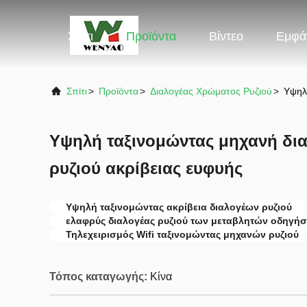
Σπίτι
Προϊόντα
Βίντεο
Εμφά
Σπίτι
>
Προϊόντα
>
Διαλογέας Χρώματος Ρυζιού
>
Υψηλ
Υψηλή ταξινομώντας μηχανή δι
ρυζιού ακρίβειας ευφυής
Υψηλή ταξινομώντας ακρίβεια διαλογέων ρυζιού
ελαφρύς διαλογέας ρυζιού των μεταβλητών οδηγή
Τηλεχειρισμός Wifi ταξινομώντας μηχανών ρυζιού
Τόπος καταγωγής:
Κίνα