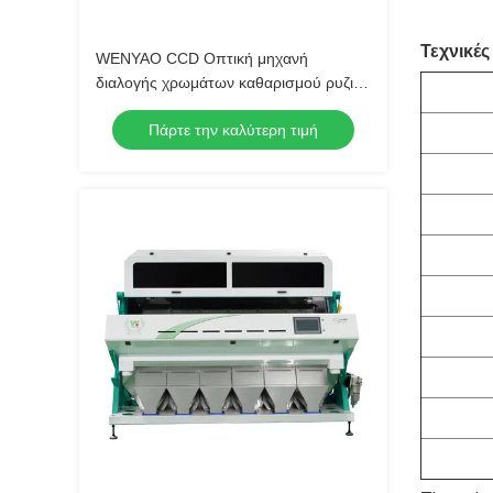
Τεχνικές
WENYAO CCD Οπτική μηχανή
διαλογής χρωμάτων καθαρισμού ρυζιού
για εργοστάσιο ρυζιού Μαύρο καφέ
Πάρτε την καλύτερη τιμή
Διαχωρισμός 220V Υψηλή
χωρητικότητα 4200-7000kg