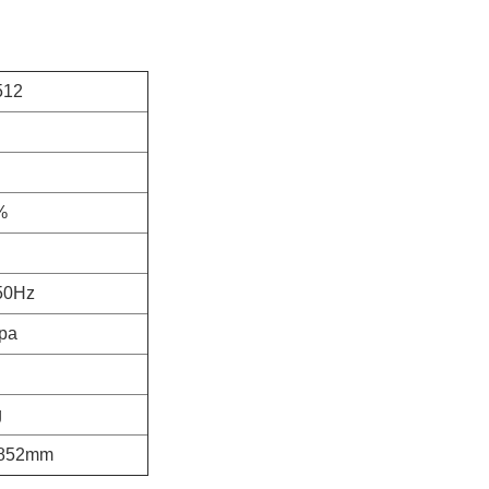
512
%
50Hz
pa
g
1852mm