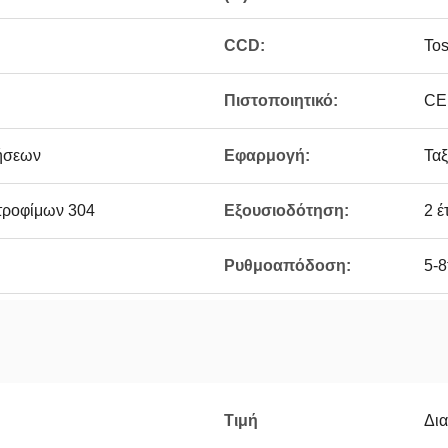
CCD:
Tos
Πιστοποιητικό:
CE
ήσεων
Εφαρμογή:
Ταξ
τροφίμων 304
Εξουσιοδότηση:
2 έ
Ρυθμοαπόδοση:
5-8
Τιμή
Δι