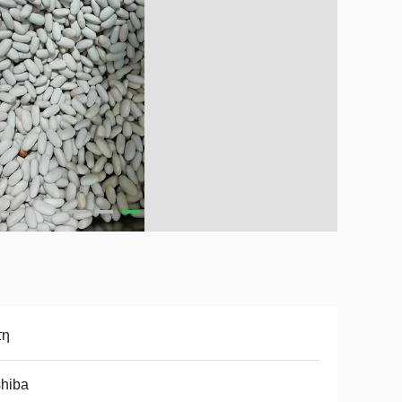
τη
hiba