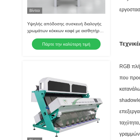
εργοστασ
Βίντεο
Υψηλής απόδοσης συσκευή διαλογής
χρωμάτων κόκκων καφέ με αισθητήρα
Toshiba CCD της Ιαπωνίας, ακρίβεια
Τεχνικ
Πάρτε την καλύτερη τιμή
διαλογής ≥99,99% και εγγύηση 2 ετών
RGB πλήρ
που προσ
κατανάλω
shadowle
επεξεργα
ταχύτητα
γραμμών 