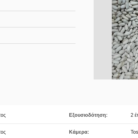
τος
Εξουσιοδότηση:
2 έ
τος
Κάμερα:
Tos