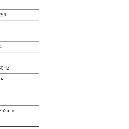
256
%
50Hz
pa
1852mm