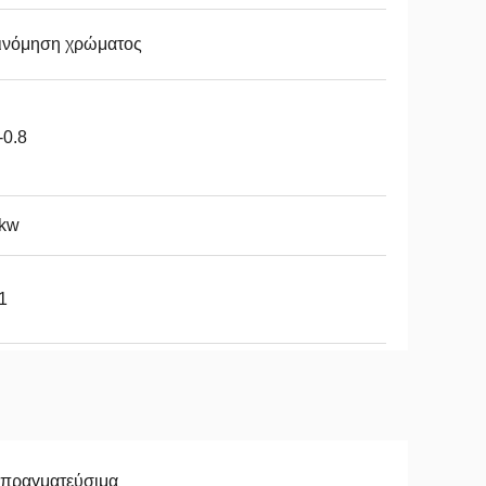
ξινόμηση χρώματος
-0.8
3kw
1
απραγματεύσιμα