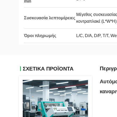
min
Μέγεθος συσκευασίας
Συσκευασία λεπτομέρειες
κοντραπλακέ (L*W*H):
Όροι πληρωμής
L/C, D/A, D/P, T/T, 
Περιγ
ΣΧΕΤΙΚΑ ΠΡΟΪΟΝΤΑ
Αυτόμα
καναρι