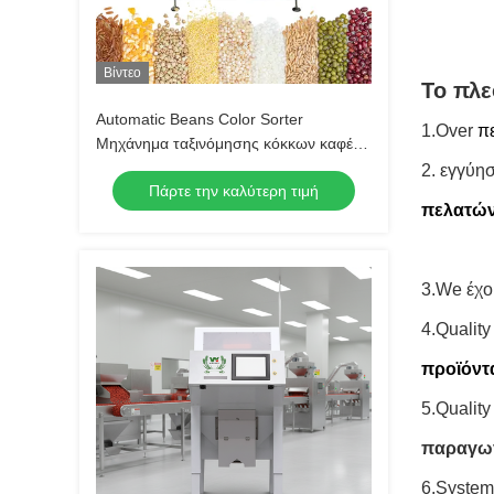
Βίντεο
Το πλε
Automatic Beans Color Sorter
1.Over
π
Μηχάνημα ταξινόμησης κόκκων καφέ
Πολυλειτουργικός διαχωριστής για
2. εγγύη
Πάρτε την καλύτερη τιμή
φακές σόγιας Ρεβύθια
πελατώ
3.We έχο
4.Qualit
προϊόντ
5.Qualit
παραγωγ
6.Syste