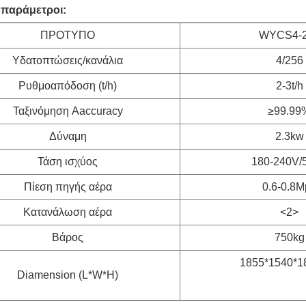
 παράμετροι:
ΠΡΟΤΥΠΟ
WYCS4-
Υδατοπτώσεις/κανάλια
4/256
Ρυθμοαπόδοση (t/h)
2-3t/h
Ταξινόμηση Aaccuracy
≥99.99
Δύναμη
2.3kw
Τάση ισχύος
180-240V/
Πίεση πηγής αέρα
0.6-0.8M
Κατανάλωση αέρα
<2>
Βάρος
750kg
1855*1540*
Diamension (L*W*H)