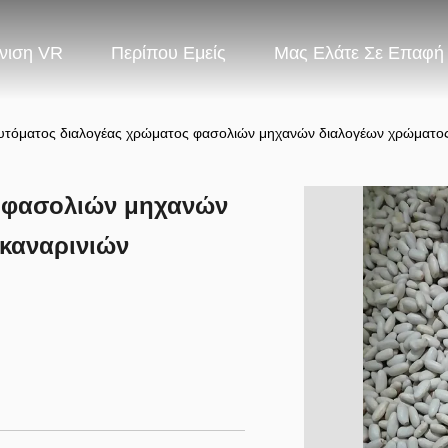
νιση VR
Περίπου Εμείς
Μας Ελάτε Σε Επαφή
υτόματος διαλογέας χρώματος φασολιών μηχανών διαλογέων χρώματος
 φασολιών μηχανών
καναρινιών