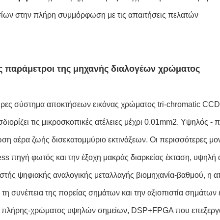
ίων στην πλήρη συμμόρφωση με τις απαιτήσεις πελατών
ές παράμετροι της μηχανής διαλογέων χρώματος
ες σύστημα αποκτήσεων εικόνας χρώματος tri-chromatic CCD
διορίζει τις μικροσκοπικές ατέλειες μέχρι 0.01mm2. Υψηλός - π
ση αέρα ζωής δισεκατομμύριο εκτινάξεων. Οι περισσότερες μον
ss πηγή φωτός και την έξοχη μακράς διαρκείας έκταση, υψηλή
στής ψηφιακής αναλογικής μεταλλαγής βιομηχανία-βαθμού, η α
, τη συνέπεια της πορείας σημάτων και την αξιοπιστία σημάτων 
πλήρης-χρώματος υψηλών σημείων, DSP+FPGA που επεξεργάζετ