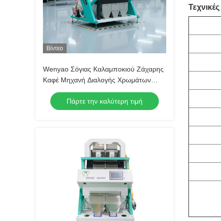
Τεχνικές
Βίντεο
Wenyao Σόγιας Καλαμποκιού Ζάχαρης
Καφέ Μηχανή Διαλογής Χρωμάτων
Νέος Σχεδιασμός Πλήρως Αυτόματη
Πάρτε την καλύτερη τιμή
Μηχανή Διαλογής Χρωμάτων