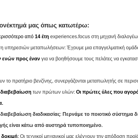
ονέκτημά μας όπως κατωτέρω:
ερισσότερο από
14 έτη
experiences.focus στη μηχανή διαλογέω
ση υπηρεσιών μεταπωλήσεων: Έχουμε μια επαγγελματική ομά
ν
ενών προς έναν
για να βοηθήσουμε τους πελάτες να εγκατα
υν το πρατήριο βενζίνης, συνεργάζονται μεταπωλητής σε περι
y
διαβεβαίωση
των πρώτων υλών:
Οι πρώτες ύλες που αγορ
α.
y
διαβεβαίωση διαδικασίας
:
Περνάμε το ποιοτικό σύστημα δι
ής είναι κάτω από αυστηρά τυποποιημένο.
m
δοκιμή
:
Οι τεχνικοί μηχανικοί μας ελέγχουν την απόδοση προϊό