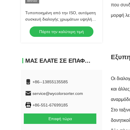
Βίντεο
που συνδ
Τυποποιημένη από την ISO, αυτόματη
μορφή λε
συσκευή διαλογής χρωμάτων υψηλής
απόδοσης, μαύρα φασόλια, φασόλια
Πάρτε την καλύτερη τιμή
καφέ, φακές, διαλογή χρωμάτων για
πώληση 2026
Εξυπη
ΜΑΣ ΕΛΆΤΕ ΣΕ ΕΠΑΦΉ ΜΕ
Οι διαλο
+86--13855135585
και άλλες
service@wycolorsorter.com
αναρμόδι
+86-551-67699185
Στο ταξι
Επαφή τώρα
δονητικο