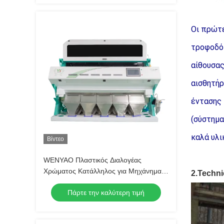
Οι πρώτε
τροφοδότ
αίθουσας
αισθητήρ
έντασης 
(σύστημα
καλά υλι
Βίντεο
WENYAO Πλαστικός Διαλογέας
Χρώματος Κατάλληλος για Μηχάνημα
2.Techni
Διαλογής χρώματος PET, PC, HDPE,
Πάρτε την καλύτερη τιμή
PVC Flakes