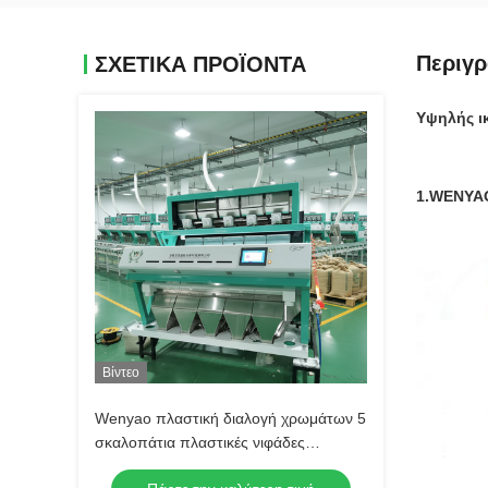
Περιγ
ΣΧΕΤΙΚΑ ΠΡΟΪΟΝΤΑ
Υψηλής ι
1.WENYA
Βίντεο
Wenyao πλαστική διαλογή χρωμάτων 5
σκαλοπάτια πλαστικές νιφάδες
διαλογής μηχανή αυτοματοποιημένη