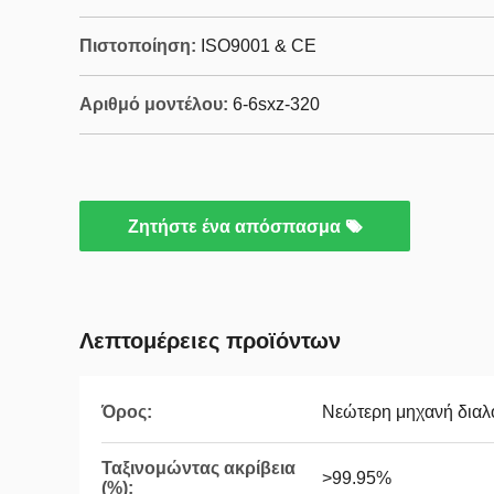
Πιστοποίηση:
ISO9001 & CE
Αριθμό μοντέλου:
6-6sxz-320
Ζητήστε ένα απόσπασμα
Λεπτομέρειες προϊόντων
Όρος:
Νεώτερη μηχανή δια
Ταξινομώντας ακρίβεια
>99.95%
(%):