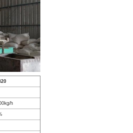
320
00kg/h
%