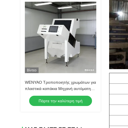
Βίντεο
WENYAO Τροποποιητής χρωμάτων για
πλαστικά καπάκια Μηχανή αυτόματης
ταξινόμησης για καπάκια μπουκαλιών
Πάρτε την καλύτερη τιμή
PET Πολυλειτουργικός Τροποποιητής
χρωμάτων πλαστικών