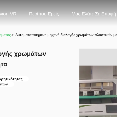
νιση VR
Περίπου Εμείς
Μας Ελάτε Σε Επαφή
ώματος
>
Αυτοματοποιημένη μηχανή διαλογής χρωμάτων πλαστικών με
λογής χρωμάτων
ητα
ρητικότητας
άτων