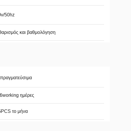
0v/50hz
θαρισμός και βαθμολόγηση
απραγματεύσιμα
6working ημέρες
5PCS το μήνα