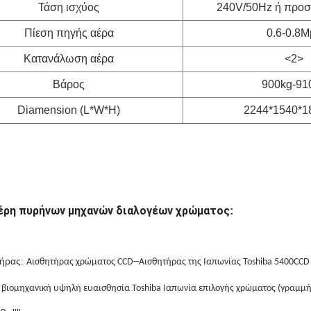
Τάση ισχύος
240V/50Hz ή προ
Πίεση πηγής αέρα
0.6-0.8M
Κατανάλωση αέρα
<2>
Βάρος
900kg-91
Diamension (L*W*H)
2244*1540*
έρη πυρήνων μηχανών διαλογέων χρώματος
:
τήρας:
Αισθητήρας χρώματος CCD--Αισθητήρας της Ιαπωνίας Toshiba 5400CCD
η βιομηχανική υψηλή ευαισθησία Toshiba Ιαπωνία επιλογής χρώματος (γραμμή 