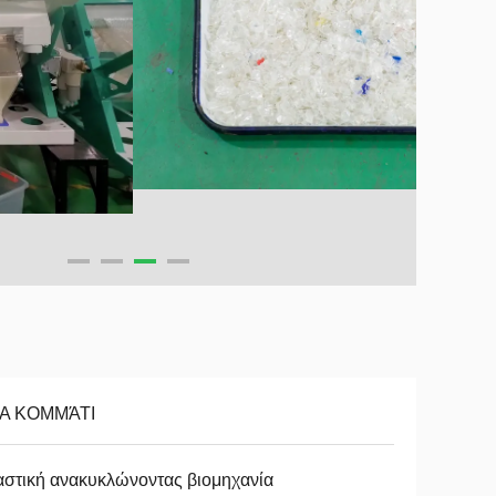
Α ΚΟΜΜΆΤΙ
στική ανακυκλώνοντας βιομηχανία