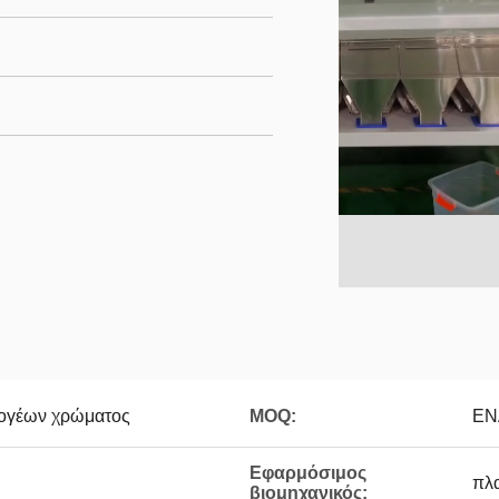
λογέων χρώματος
MOQ:
ΕΝ
Εφαρμόσιμος
πλα
βιομηχανικός: