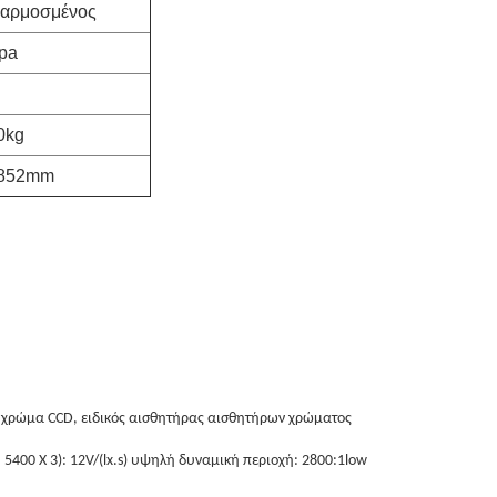
σαρμοσμένος
pa
0kg
1852mm
 χρώμα CCD, ειδικός αισθητήρας αισθητήρων χρώματος
5400 X 3): 12V/(lx.s) υψηλή δυναμική περιοχή: 2800:1low