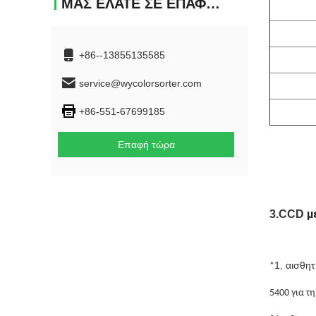
ΜΑΣ ΕΛΆΤΕ ΣΕ ΕΠΑΦΉ ΜΕ
+86--13855135585
service@wycolorsorter.com
+86-551-67699185
Επαφή τώρα
μ
3.CCD
1, αισθη
*
5400 για τ