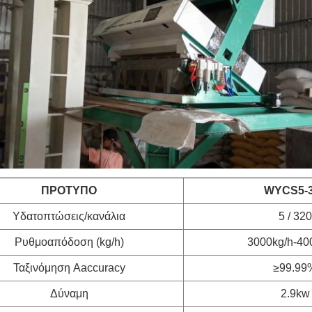
ΠΡΟΤΥΠΟ
WYCS5-
Υδατοπτώσεις/κανάλια
5 / 320
Ρυθμοαπόδοση (kg/h)
3000kg/h-40
Ταξινόμηση Aaccuracy
≥99.99
Δύναμη
2.9kw