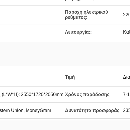
Παροχή ηλεκτρικού
22
ρεύματος:
Λειτουργία::
Κα
Τιμή
Δι
ς (L*W*H): 2550*1720*2050mm
Χρόνος παράδοσης
7-1
Western Union, MoneyGram
Δυνατότητα προσφοράς
23