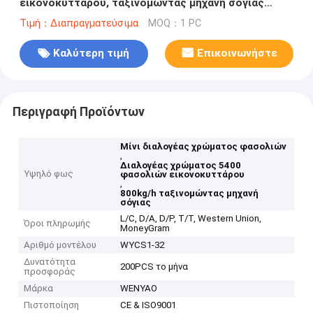
εικονοκυττάρου, ταξινομώντας μηχανή σόγιας
800kg/H
Τιμή：Διαπραγματεύσιμα
MOQ：1 PC
Καλύτερη τιμή
Επικοινωνήστε
Περιγραφή Προϊόντων
Μίνι διαλογέας χρώματος φασολιών
,
Διαλογέας χρώματος 5400
Υψηλό φως
φασολιών εικονοκυττάρου
,
800kg/h ταξινομώντας μηχανή
σόγιας
L/C, D/A, D/P, T/T, Western Union,
Όροι πληρωμής
MoneyGram
Αριθμό μοντέλου
WYCS1-32
Δυνατότητα
200PCS το μήνα
προσφοράς
Μάρκα
WENYAO
Πιστοποίηση
CE & ISO9001