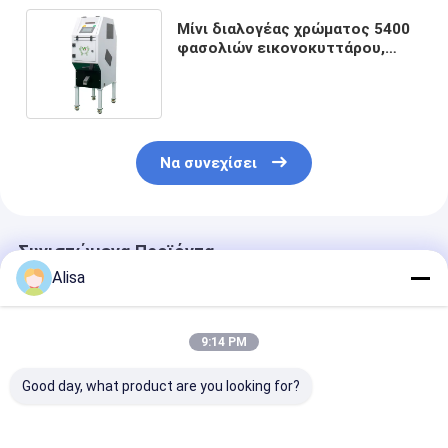
Μίνι διαλογέας χρώματος 5400
φασολιών εικονοκυττάρου,
ταξινομώντας μηχανή σόγιας
800kg/H
Να συνεχίσει
Συνιστώμενα Προϊόντα
Alisa
9:14 PM
Good day, what product are you looking for?
Wenyao Σόγιας
Automatic Beans
Υψηλής απόδ