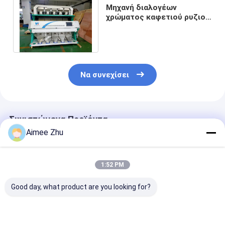
Μηχανή διαλογέων
χρώματος καφετιού ρυζιού
για το καφετί ρύζι στο
μικρό μύλο ρυζιού
Να συνεχίσει
Συνιστώμενα Προϊόντα
Aimee Zhu
1:52 PM
Good day, what product are you looking for?
Αυτόματος
Μηχανή Διαλογής
Color Sorter