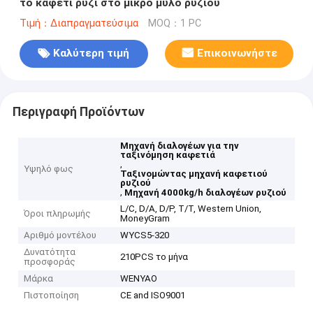
το καφετί ρύζι στο μικρό μύλο ρυζιού
Τιμή：Διαπραγματεύσιμα
MOQ：1 PC
Καλύτερη τιμή
Επικοινωνήστε
Περιγραφή Προϊόντων
Μηχανή διαλογέων για την
ταξινόμηση καφετιά
,
Υψηλό φως
Ταξινομώντας μηχανή καφετιού
ρυζιού
,
Μηχανή 4000kg/h διαλογέων ρυζιού
L/C, D/A, D/P, T/T, Western Union,
Όροι πληρωμής
MoneyGram
Αριθμό μοντέλου
WYCS5-320
Δυνατότητα
210PCS το μήνα
προσφοράς
Μάρκα
WENYAO
Πιστοποίηση
CE and ISO9001