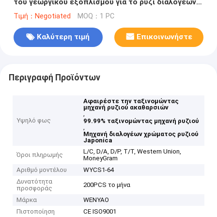
του γεωργικού εξοπλισμού για το ρύζι διαλογέων
χρώματος
Τιμή：Negotiated
MOQ：1 PC
Καλύτερη τιμή
Επικοινωνήστε
Περιγραφή Προϊόντων
Αφαιρέστε την ταξινομώντας
μηχανή ρυζιού ακαθαρσιών
,
Υψηλό φως
99.99% ταξινομώντας μηχανή ρυζιού
,
Μηχανή διαλογέων χρώματος ρυζιού
Japonica
L/C, D/A, D/P, T/T, Western Union,
Όροι πληρωμής
MoneyGram
Αριθμό μοντέλου
WYCS1-64
Δυνατότητα
200PCS το μήνα
προσφοράς
Μάρκα
WENYAO
Πιστοποίηση
CE ISO9001