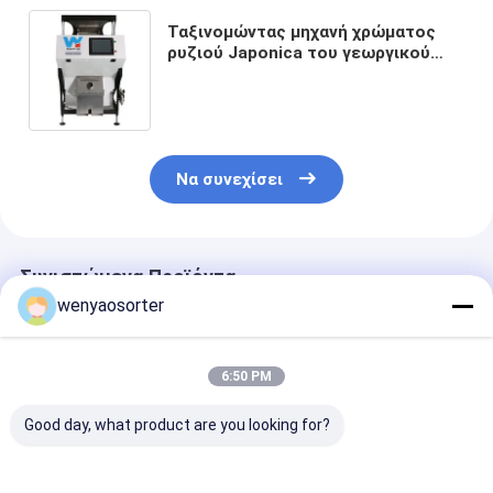
Ταξινομώντας μηχανή χρώματος
ρυζιού Japonica του γεωργικού
εξοπλισμού για το ρύζι διαλογέων
χρώματος
Να συνεχίσει
Συνιστώμενα Προϊόντα
wenyaosorter
6:50 PM
Good day, what product are you looking for?
Wenyao CCD Carame
WENYAO 10 Chute
WENYAO Φιλι