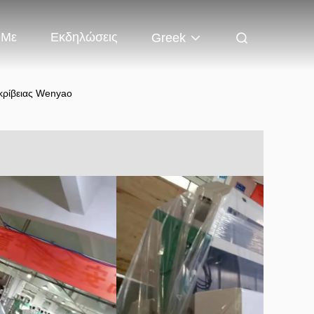
 Με
Εκδηλώσεις
Greek
κρίβειας Wenyao