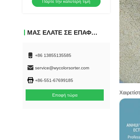
Πάρτε την καλύτερη τιμή
συσκευή διαλογής χρώματος
ΜΑΣ ΕΛΆΤΕ ΣΕ ΕΠΑΦΉ ΜΕ
+86 13855135585
service@wycolorsorter.com
+86-551-67699185
Χαιρετίστ
Επαφή τώρα