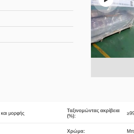
Ταξινομώντας ακρίβεια
 και μορφής
≥99
(%):
Χρώμα:
Μπλ