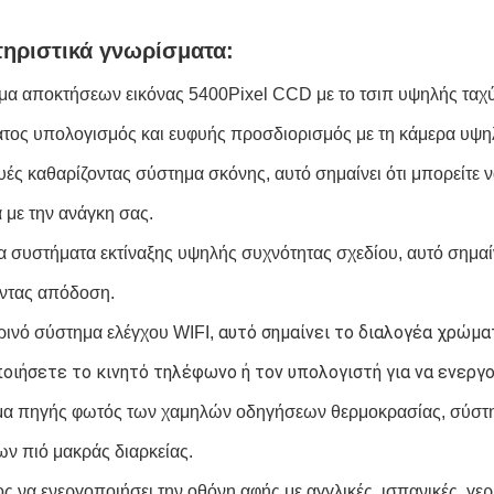
ηριστικά γνωρίσματα:
μα αποκτήσεων εικόνας 5400Pixel CCD με το τσιπ υψηλής ταχύ
τος υπολογισμός και ευφυής προσδιορισμός με τη κάμερα υψηλ
υές καθαρίζοντας σύστημα σκόνης, αυτό σημαίνει ότι μπορείτε ν
με την ανάγκη σας.
 συστήματα εκτίναξης υψηλής συχνότητας σχεδίου, αυτό σημαίνο
ντας απόδοση.
 αυτό σημαίνει το διαλογέα χρώματ
ινό σύστημα ελέγχου WIFI,
οιήσετε το κινητό τηλέφωνο ή τον υπολογιστή για να ενεργ
α πηγής φωτός των χαμηλών οδηγήσεων θερμοκρασίας, σύστημα
ν πιό μακράς διαρκείας.
ς να ενεργοποιήσει την οθόνη αφής με αγγλικές, ισπανικές, γερ