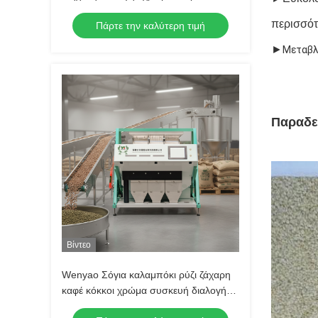
περισσότ
Πάρτε την καλύτερη τιμή
►
Μεταβλ
Παραδε
Βίντεο
Wenyao Σόγια καλαμπόκι ρύζι ζάχαρη
καφέ κόκκοι χρώμα συσκευή διαλογής
Νέο σχεδιασμό πλήρης αυτόματη