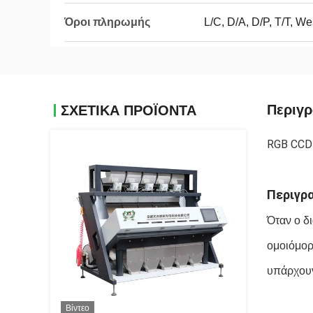
Όροι πληρωμής
L/C, D/A, D/P, T/T, We
Περιγ
ΣΧΕΤΙΚΑ ΠΡΟΪΟΝΤΑ
RGB CCD
Περιγρ
Όταν ο δ
ομοιόμορ
υπάρχουν
Βίντεο