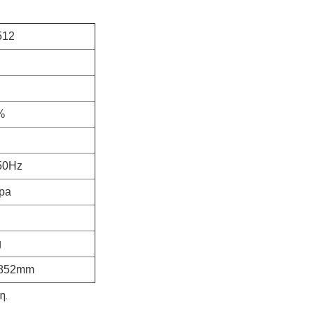
512
%
50Hz
pa
g
1852mm
η.