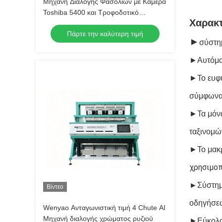
Μηχανή Διαλογής Φασολιών με Κάμερα
Toshiba 5400 και Τροφοδοτικό
Χαρακτ
220V/50Hz για Βάρος Διαλογής 300-
Πάρτε την καλύτερη τιμή
500 kg
►
σύστη
►
Αυτόμα
►
Το ευφ
σύμφωνα 
►Τα μόνα
ταξινομώ
►Το μακρ
χρησιμοπ
►
Σύστημ
Βίντεο
οδηγήσεω
Wenyao Ανταγωνιστική τιμή 4 Chute AI
Μηχανή διαλογής χρώματος ρυζιού
►
Εύκολο