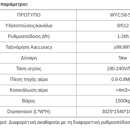
 παράμετροι:
ΠΡΟΤΥΠΟ
WYCS8-
Υδατοπτώσεις/κανάλια
8/512
Ρυθμοαπόδοση (t/h)
1-2t/h
Ταξινόμηση Aaccuracy
≥99.99
Δύναμη
5kw
Τάση ισχύος
180-240V/
Πίεση πηγής αέρα
0.6-0.8M
Κατανάλωση αέρα
<4m3>
Βάρος
1500k
Diamension (L*W*H)
3025*1540*
put: Διαφορετική ακαθαρσία με τη διαφορετική ρυθμοαπόδοσ