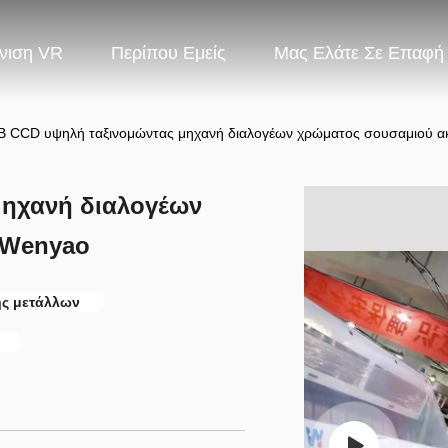
νιση VR
Περίπου Εμείς
Μας Ελάτε Σε Επαφή
 CCD υψηλή ταξινομώντας μηχανή διαλογέων χρώματος σουσαμιού α
μηχανή διαλογέων
 Wenyao
ης μετάλλων