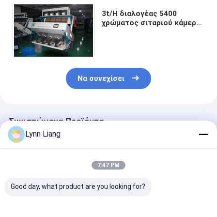
3t/H διαλογέας 5400
χρώματος σιταριού κάμερα
εμπορικών σημάτων
Toshiba εικονοκυττάρου
Να συνεχίσει
Συνιστώμενα Προϊόντα
Lynn Liang
7:47 PM
Good day, what product are you looking for?
Αυτόματος
Μηχανή Διαλογής
Color Sorter