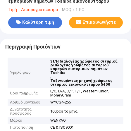
εμπορικών σημάτων Toshiba εικονοκυττάρου
Τιμή：Διαπραγματεύσιμα
MOQ：1 PC
Καλύτερη τιμή
Επικοινωνήστε
Περιγραφή Προϊόντων
,
3t/H διαλογέας χρώματος σιταριού
Διαλογέας χρώματος σιταριού
καμερών εμπορικών σημάτων
Υψηλό φως
Toshiba
,
Ταξινομώντας μηχανή χρώματος
σιταριού εικονοκυττάρου 5400
L/C, D/A, D/P, T/T, Western Union,
Όροι πληρωμής
MoneyGram
Αριθμό μοντέλου
WYCS4-256
Δυνατότητα
100pcs το μήνα
προσφοράς
Μάρκα
WENYAO
Πιστοποίηση
CE & ISO9001