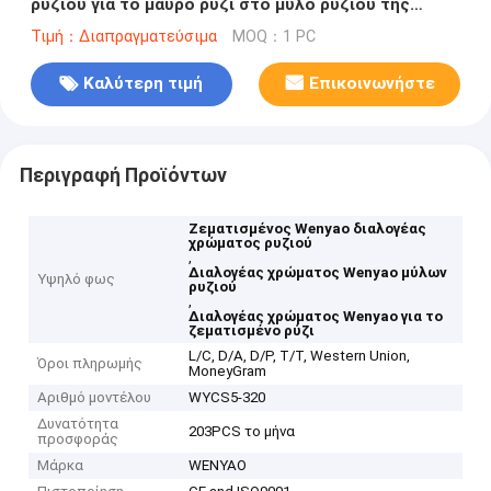
ρυζιού για το μαύρο ρύζι στο μύλο ρυζιού της
Ινδονησίας
Τιμή：Διαπραγματεύσιμα
MOQ：1 PC
Καλύτερη τιμή
Επικοινωνήστε
Περιγραφή Προϊόντων
Ζεματισμένος Wenyao διαλογέας
χρώματος ρυζιού
,
Διαλογέας χρώματος Wenyao μύλων
Υψηλό φως
ρυζιού
,
Διαλογέας χρώματος Wenyao για το
ζεματισμένο ρύζι
L/C, D/A, D/P, T/T, Western Union,
Όροι πληρωμής
MoneyGram
Αριθμό μοντέλου
WYCS5-320
Δυνατότητα
203PCS το μήνα
προσφοράς
Μάρκα
WENYAO