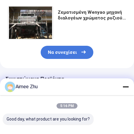
Ζεματισμένη Wenyao μηχανή
διαλογέων χρώματος ρυζιού
για το μαύρο ρύζι στο μύλο
ρυζιού της Ινδονησίας
Να συνεχίσει
Συνιστώμενα Προϊόντα
Aimee Zhu
5:16 PM
Good day, what product are you looking for?