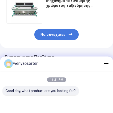
Μηχάνημα ταξινόμησης
χρώματος ταξινόμησης
χρωμάτων με σέρβις
τηλεχειριστηρίου Wifi
Να συνεχίσει
Συνιστώμενα Προϊόντα
wenyaosorter
11:21 PM
Good day, what product are you looking for?
Μηχανή
Υψηλής
WENYAO Πλήρ
ταξινόμησης
χωρητικότητας 10
Έξυπνη Μηχαν