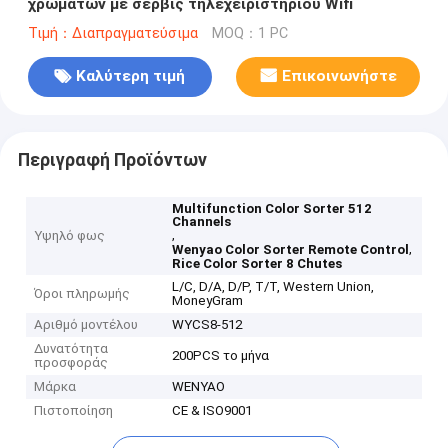
χρωμάτων με σέρβις τηλεχειριστηρίου Wifi
Τιμή：Διαπραγματεύσιμα
MOQ：1 PC
Καλύτερη τιμή
Επικοινωνήστε
Περιγραφή Προϊόντων
Multifunction Color Sorter 512
Channels
,
Υψηλό φως
,
Wenyao Color Sorter Remote Control
Rice Color Sorter 8 Chutes
L/C, D/A, D/P, T/T, Western Union,
Όροι πληρωμής
MoneyGram
Αριθμό μοντέλου
WYCS8-512
Δυνατότητα
200PCS το μήνα
προσφοράς
Μάρκα
WENYAO
Πιστοποίηση
CE & ISO9001