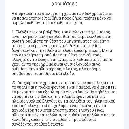
χρωμάτων;
Η διόρθωση του διαλογιστή χρωμάτων δεν χρειάζεται
να πραγματοποιείται βήμα προς βήμα, πρέπει μόνο να
συμπληρωθούν τα ακόλουθα στοιχεία.
1. Ελέγξτε εάν οι βαλβίδες του διαλογιστή χρώματος
είναι πλήρεις, εάν η ακολουθία του ακροφύλλου είναι
σωστή, ρυθμίστε τη θέση του μηχανήματος και εάν η
πίεση του αέρα είναι κανονική.Ρυθμίστε τη βίδα
δονήσεων και την πλάκα απελευθέρωσης πίεσηςΜετά
την ολοκλήρωση, ρυθμίστε τη θέση της κάμερας,
ελέγξτε αν το φως είναι αναμμένο, καθαρίστε το με το
χέρι, αν το γκρι χρώμα είναι φυσιολογικό,και να
ρυθμίσει την καθυστέρηση, πλάτος, πλατφόρμα
υπόβαθρου, ευαισθησία και έξοδο.
2Ο διαχωριστής χρωμάτων πρέπει να εξασφαλίζει ότι
το γυαλί και η πλάκα φόντου είναι καθαρά, να διακόπτει
το μονοπάτι του εξοπλισμού για να δει αν θα πηδήξει και
να ρυθμίζει τις θέσεις της πλάκας φόντου και της
πλάκας γυαλιού.Ελέγξτε αν τα καλώδια του ηλεκτρικού
κουτιού ελέγχου είναι χαλαρά συνδεδεμένα, εάν τα
αρχικά μέρη του υποκαταστήματος ελέγχου είναι
άθικτα και εάν τα καλώδια, τα ουδέτερα καλώδια και τα
καλώδια γείωσης της σταθερής τροφοδοσίας
συνδέονται σταθερά σωστά.