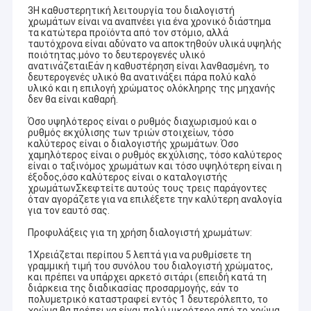
3Η καθυστερητική λειτουργία του διαλογιστή
χρωμάτων είναι να αναπνέει για ένα χρονικό διάστημα
τα κατώτερα προϊόντα από τον στόμιο, αλλά
ταυτόχρονα είναι αδύνατο να αποκτηθούν υλικά υψηλής
ποιότητας.μόνο το δευτερογενές υλικό
ανατινάζεταιΕάν η καθυστέρηση είναι λανθασμένη, το
δευτερογενές υλικό θα ανατινάξει πάρα πολύ καλό
υλικό και η επιλογή χρώματος ολόκληρης της μηχανής
δεν θα είναι καθαρή.
Όσο υψηλότερος είναι ο ρυθμός διαχωρισμού και ο
ρυθμός εκχύλισης των τριών στοιχείων, τόσο
καλύτερος είναι ο διαλογιστής χρωμάτων. Όσο
χαμηλότερος είναι ο ρυθμός εκχύλισης, τόσο καλύτερος
είναι ο ταξινόμος χρωμάτων και τόσο υψηλότερη είναι η
έξοδος,όσο καλύτερος είναι ο καταλογιστής
χρωμάτωνΣκεφτείτε αυτούς τους τρεις παράγοντες
όταν αγοράζετε για να επιλέξετε την καλύτερη αναλογία
για τον εαυτό σας.
Προφυλάξεις για τη χρήση διαλογιστή χρωμάτων:
1Χρειάζεται περίπου 5 λεπτά για να ρυθμίσετε τη
γραμμική τιμή του συνόλου του διαλογιστή χρώματος,
και πρέπει να υπάρχει αρκετό σιτάρι (επειδή κατά τη
διάρκεια της διαδικασίας προσαρμογής, εάν το
πολυμετρικό καταστραφεί εντός 1 δευτερόλεπτο, το
χρώμα θα πρέπει να είναι πολύ μικρότερο από το χρώμα