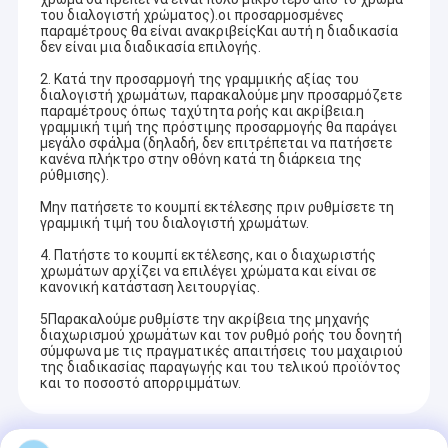
του διαλογιστή χρώματος).οι προσαρμοσμένες
παραμέτρους θα είναι ανακριβείςΚαι αυτή η διαδικασία
δεν είναι μια διαδικασία επιλογής.
2. Κατά την προσαρμογή της γραμμικής αξίας του
διαλογιστή χρωμάτων, παρακαλούμε μην προσαρμόζετε
παραμέτρους όπως ταχύτητα ροής και ακρίβεια.η
γραμμική τιμή της πρόστιμης προσαρμογής θα παράγει
μεγάλο σφάλμα (δηλαδή, δεν επιτρέπεται να πατήσετε
κανένα πλήκτρο στην οθόνη κατά τη διάρκεια της
ρύθμισης).
Μην πατήσετε το κουμπί εκτέλεσης πριν ρυθμίσετε τη
γραμμική τιμή του διαλογιστή χρωμάτων.
4. Πατήστε το κουμπί εκτέλεσης, και ο διαχωριστής
χρωμάτων αρχίζει να επιλέγει χρώματα και είναι σε
κανονική κατάσταση λειτουργίας.
5Παρακαλούμε ρυθμίστε την ακρίβεια της μηχανής
διαχωρισμού χρωμάτων και τον ρυθμό ροής του δονητή
σύμφωνα με τις πραγματικές απαιτήσεις του μαχαιριού
της διαδικασίας παραγωγής και του τελικού προϊόντος
και το ποσοστό απορριμμάτων.
Recommended Products