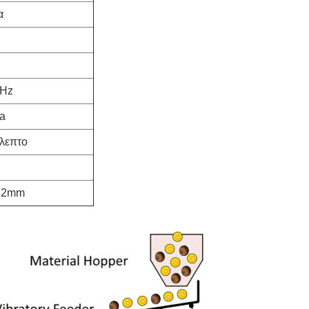
α
0Hz
a
/λεπτο
32mm