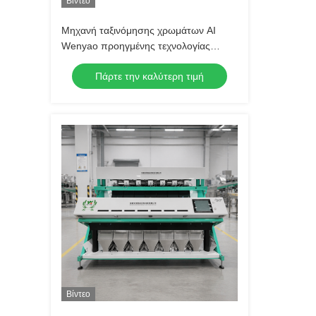
Βίντεο
Μηχανή ταξινόμησης χρωμάτων AI
Wenyao προηγμένης τεχνολογίας
Macadamia Nut Μηχάνημα
Πάρτε την καλύτερη τιμή
ταξινόμησης χρωμάτων Pistachio
Pecan Macadamia
Βίντεο