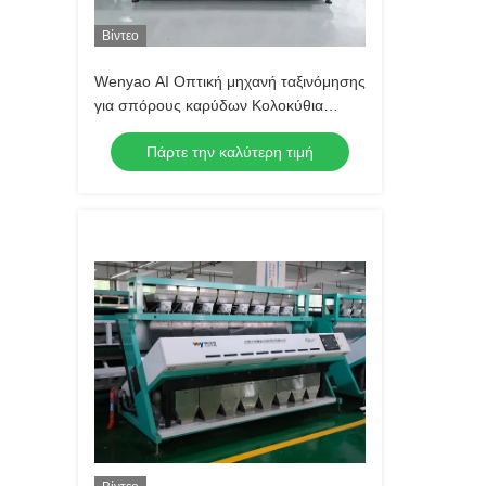
Βίντεο
Wenyao AI Οπτική μηχανή ταξινόμησης
για σπόρους καρύδων Κολοκύθια
Κασέου Αμύγδαλα Σχήμα φιστικιού
Πάρτε την καλύτερη τιμή
Τροποποιητής χρώματος
Τροποποιητής