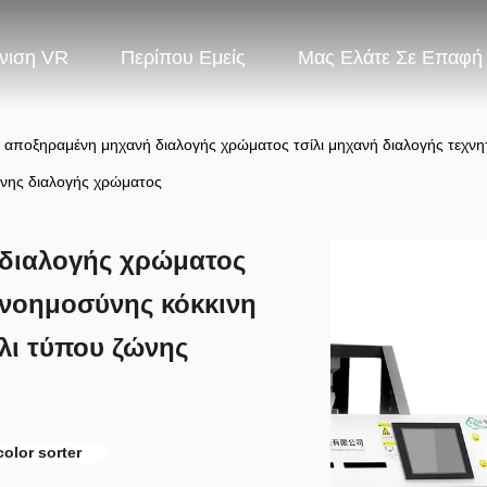
νιση VR
Περίπου Εμείς
Μας Ελάτε Σε Επαφή
 αποξηραμένη μηχανή διαλογής χρώματος τσίλι μηχανή διαλογής τεχνη
νης διαλογής χρώματος
διαλογής χρώματος
 νοημοσύνης κόκκινη
λι τύπου ζώνης
color sorter