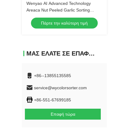
Wenyao AI Advanced Technology
Areaca Nut Peeled Garlic Sorting
Machine Optical Bean Rice Pumpkin
Πάρτε την καλύτερη τιμή
Seed Color Sorter
ΜΑΣ ΕΛΆΤΕ ΣΕ ΕΠΑΦΉ ΜΕ
+86--13855135585
service@wycolorsorter.com
+86-551-67699185
Επαφή τώρα