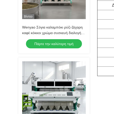
Δ
Βίντεο
Wenyao Σόγια καλαμπόκι ρύζι ζάχαρη
καφέ κόκκοι χρώμα συσκευή διαλογής
Νέο σχεδιασμό πλήρης αυτόματη
Πάρτε την καλύτερη τιμή
συσκευή διαλογής χρώματος