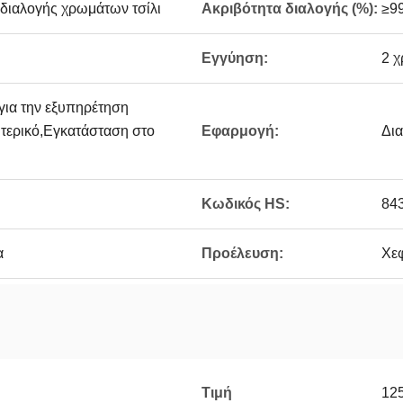
διαλογής χρωμάτων τσίλι
Ακριβότητα διαλογής (%):
≥9
Εγγύηση:
2 χ
 για την εξυπηρέτηση
τερικό,Εγκατάσταση στο
Εφαρμογή:
Δια
Κωδικός HS:
84
α
Προέλευση:
Χεφ
Τιμή
12