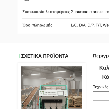
Συσκευασία λεπτομέρειες
Συσκευασία συσκευα
Όροι πληρωμής
L/C, D/A, D/P, T/T, 
Περιγ
ΣΧΕΤΙΚΑ ΠΡΟΪΟΝΤΑ
Καλ
Κό
Τεχνικέ