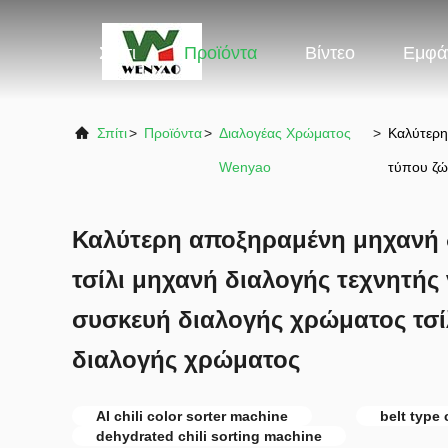
Σπίτι
Προϊόντα
Βίντεο
Εμφά
Σπίτι
>
Προϊόντα
>
Διαλογέας Χρώματος
>
Καλύτερη
Wenyao
τύπου ζώ
Καλύτερη αποξηραμένη μηχανή 
τσίλι μηχανή διαλογής τεχνητής
συσκευή διαλογής χρώματος τσί
διαλογής χρώματος
AI chili color sorter machine
belt type 
dehydrated chili sorting machine