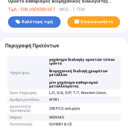
Ορυκτό καθαρισμός Βιομηχανικός διαλογιστής
χρώματος μεταλλεύματος
Τιμή：FOB USD9200/SET
MOQ：1 ΤΕΜ
Καλύτερη τιμή
Επικοινωνήστε
Περιγραφή Προϊόντων
μηχάνημα διαλογής ορυκτών τύπου
ιμάντα
,
Βιομηχανική διαλογή χρωμάτων
Υψηλό φως
μετάλλου
,
μίνι μηχάνημα καθαρισμού
μεταλλεύματος
Όροι πληρωμής
L/C, D/A, D/P, T/T, Western Union,
Αριθμό μοντέλου
WYB1
Δυνατότητα
230 PCS ανά μήνα
προσφοράς
Μάρκα
WENYAO
Πιστοποίηση
ISO9001 & CE